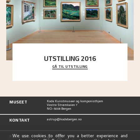
UTSTILLING 2016
GÅ TIL UTSTILLING
En komplett oversikt over Nikolai Astrups
utstillinger, fra debuten i 1900 og frem til i dag.
MUSEET
Kode Kunstmuseer og komponisthjem
Vestre Strømkaien 7
NO-5008 Bergen
KONTAKT
astrup@kodebergen.no
FØLG OSS
We use cookies to offer you a better experience and