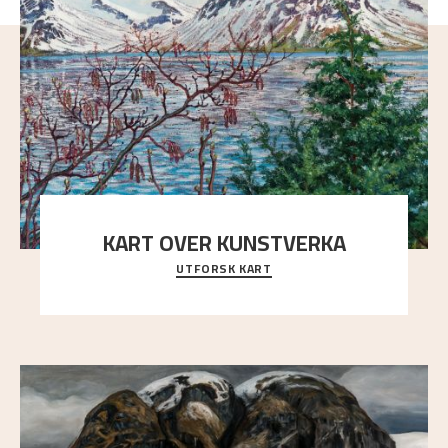
KART OVER KUNSTVERKA
UTFORSK KART
Utforsk stedene og utsiktene i Astrups malerier