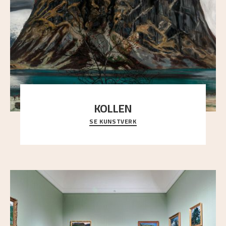
KOLLEN
SE KUNSTVERK
Et ruvende fjell dominerer bildeflaten, og står i
sterk kontrast til det spinkle rognetreet ute
..."