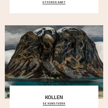
UTFORSK KART
Utforsk stedene og utsiktene i Astrups malerier
KOLLEN
SE KUNSTVERK
Et ruvende fjell dominerer bildeflaten, og står i
sterk kontrast til det spinkle rognetreet ute
..."