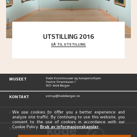
UTSTILLING 2016
GÅ TIL UTSTILLING
En komplett oversikt over Nikolai Astrups
utstillinger, fra debuten i 1900 og frem til i dag.
MUSEET
Kode Kunstmuseer og komponisthjem
Vestre Strømkaien 7
NO-5008 Bergen
KONTAKT
astrup@kodebergen.no
FØLG OSS
We use cookies to offer you a better experience and
analyze site traffic. By continuing to use this website, you
consent to the use of cookies in accordance with our
Cookie Policy.
Bruk av informasjonskapsler
.
PARTNERE