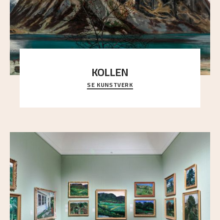
KOLLEN
SE KUNSTVERK
Et ruvende fjell dominerer bildeflaten, og står i
sterk kontrast til det spinkle rognetreet ute
..."