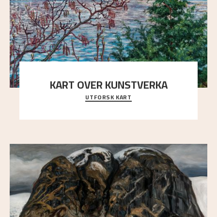
KART OVER KUNSTVERKA
UTFORSK KART
Utforsk stedene og utsiktene i Astrups malerier