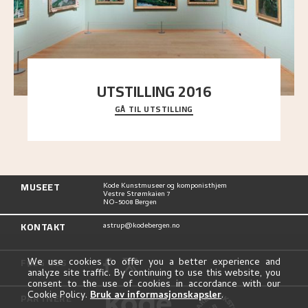
UTSTILLING 2016
GÅ TIL UTSTILLING
En komplett oversikt over Nikolai Astrups
utstillinger, fra debuten i 1900 og frem til i dag.
MUSEET
Kode Kunstmuseer og komponisthjem
Vestre Strømkaien 7
NO-5008 Bergen
KONTAKT
astrup@kodebergen.no
FØLG OSS
We use cookies to offer you a better experience and
analyze site traffic. By continuing to use this website, you
consent to the use of cookies in accordance with our
Cookie Policy.
Bruk av informasjonskapsler
.
PARTNERE