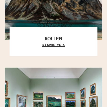
KOLLEN
SE KUNSTVERK
Et ruvende fjell dominerer bildeflaten, og står i
sterk kontrast til det spinkle rognetreet ute
..."