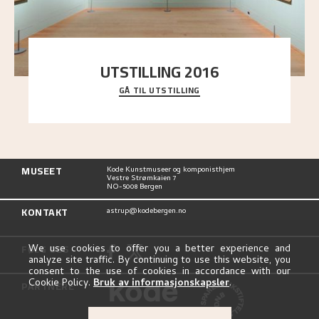
UTSTILLING 2016
GÅ TIL UTSTILLING
En komplett oversikt over Nikolai Astrups
utstillinger, fra debuten i 1900 og frem til i dag.
MUSEET
Kode Kunstmuseer og komponisthjem
Vestre Strømkaien 7
NO-5008 Bergen
KONTAKT
astrup@kodebergen.no
FØLG OSS
We use cookies to offer you a better experience and
analyze site traffic. By continuing to use this website, you
consent to the use of cookies in accordance with our
Cookie Policy.
Bruk av informasjonskapsler
.
PARTNERE