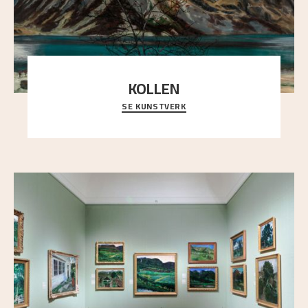
KOLLEN
SE KUNSTVERK
Et ruvende fjell dominerer bildeflaten, og står i
sterk kontrast til det spinkle rognetreet ute
..."