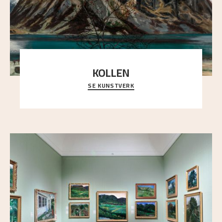
KOLLEN
SE KUNSTVERK
Et ruvende fjell dominerer bildeflaten, og står i
sterk kontrast til det spinkle rognetreet ute
..."