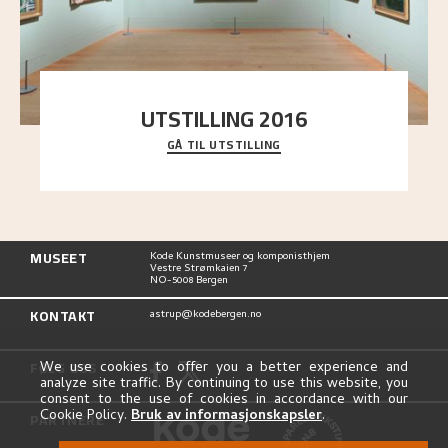
UTSTILLING 2016
GÅ TIL UTSTILLING
En komplett oversikt over Nikolai Astrups
utstillinger, fra debuten i 1900 og frem til i dag.
MUSEET
Kode Kunstmuseer og komponisthjem
Vestre Strømkaien 7
NO-5008 Bergen
KONTAKT
astrup@kodebergen.no
FØLG OSS
We use cookies to offer you a better experience and
analyze site traffic. By continuing to use this website, you
consent to the use of cookies in accordance with our
Cookie Policy.
Bruk av informasjonskapsler
.
PARTNERE