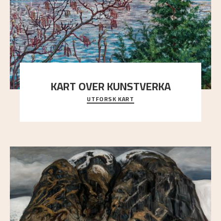
KART OVER KUNSTVERKA
UTFORSK KART
Utforsk stedene og utsiktene i Astrups malerier