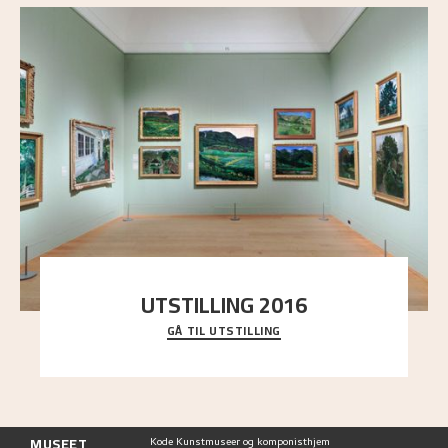
UTSTILLING 2016
GÅ TIL UTSTILLING
En komplett oversikt over Nikolai Astrups
utstillinger, fra debuten i 1900 og frem til i dag.
MUSEET
Kode Kunstmuseer og komponisthjem