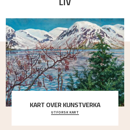
LIV
KART OVER KUNSTVERKA
UTFORSK KART
Utforsk stedene og utsiktene i Astrups malerier