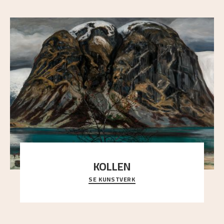
KOLLEN
SE KUNSTVERK
Et ruvende fjell dominerer bildeflaten, og står i
sterk kontrast til det spinkle rognetreet ute
..."