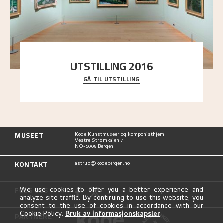
UTSTILLING 2016
GÅ TIL UTSTILLING
En komplett oversikt over Nikolai Astrups
utstillinger, fra debuten i 1900 og frem til i dag.
MUSEET
Kode Kunstmuseer og komponisthjem
Vestre Strømkaien 7
NO-5008 Bergen
KONTAKT
astrup@kodebergen.no
FØLG OSS
We use cookies to offer you a better experience and
analyze site traffic. By continuing to use this website, you
consent to the use of cookies in accordance with our
Cookie Policy.
Bruk av informasjonskapsler
.
PARTNERE