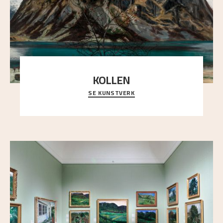
KOLLEN
SE KUNSTVERK
Et ruvende fjell dominerer bildeflaten, og står i
sterk kontrast til det spinkle rognetreet ute
..."