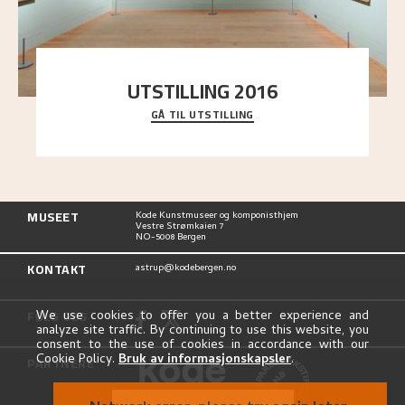
UTSTILLING 2016
GÅ TIL UTSTILLING
En komplett oversikt over Nikolai Astrups
utstillinger, fra debuten i 1900 og frem til i dag.
MUSEET
Kode Kunstmuseer og komponisthjem
Vestre Strømkaien 7
NO-5008 Bergen
KONTAKT
astrup@kodebergen.no
FØLG OSS
We use cookies to offer you a better experience and
analyze site traffic. By continuing to use this website, you
consent to the use of cookies in accordance with our
Cookie Policy.
Bruk av informasjonskapsler
.
PARTNERE