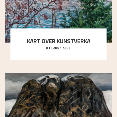
KART OVER KUNSTVERKA
UTFORSK KART
Utforsk stedene og utsiktene i Astrups malerier