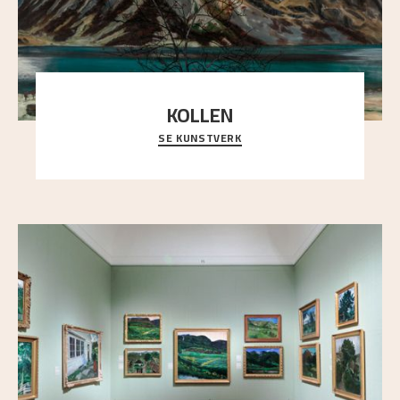
KOLLEN
SE KUNSTVERK
Et ruvende fjell dominerer bildeflaten, og står i
sterk kontrast til det spinkle rognetreet ute
..."