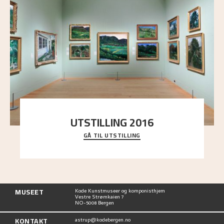
UTSTILLING 2016
GÅ TIL UTSTILLING
En komplett oversikt over Nikolai Astrups
utstillinger, fra debuten i 1900 og frem til i dag.
MUSEET
Kode Kunstmuseer og komponisthjem
Vestre Strømkaien 7
NO-5008 Bergen
KONTAKT
astrup@kodebergen.no