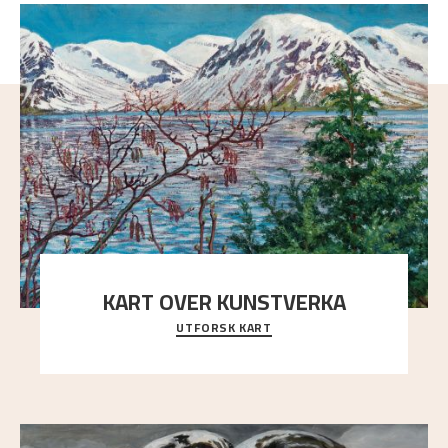
KART OVER KUNSTVERKA
UTFORSK KART
Utforsk stedene og utsiktene i Astrups malerier