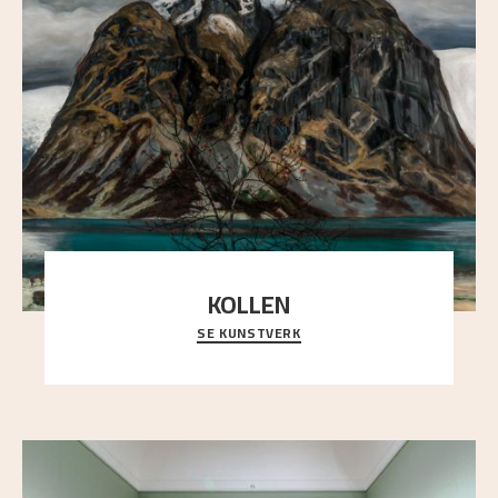
KOLLEN
SE KUNSTVERK
Et ruvende fjell dominerer bildeflaten, og står i
sterk kontrast til det spinkle rognetreet ute
..."