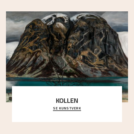
KOLLEN
SE KUNSTVERK
Et ruvende fjell dominerer bildeflaten, og står i
sterk kontrast til det spinkle rognetreet ute
..."