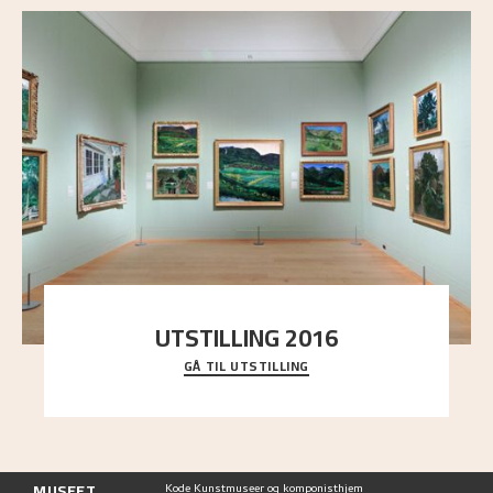
UTSTILLING 2016
GÅ TIL UTSTILLING
En komplett oversikt over Nikolai Astrups
utstillinger, fra debuten i 1900 og frem til i dag.
MUSEET
Kode Kunstmuseer og komponisthjem