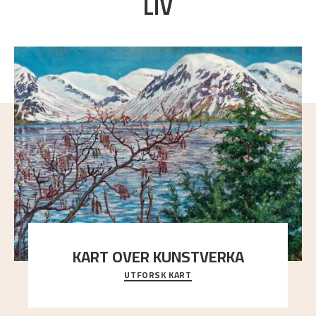
LIV
KART OVER KUNSTVERKA
UTFORSK KART
Utforsk stedene og utsiktene i Astrups malerier