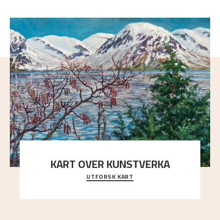
KART OVER KUNSTVERKA
UTFORSK KART
Utforsk stedene og utsiktene i Astrups malerier