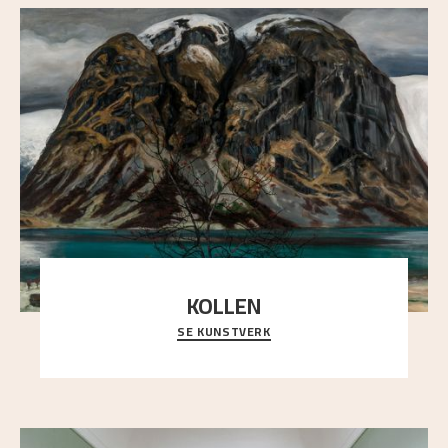
KOLLEN
SE KUNSTVERK
Et ruvende fjell dominerer bildeflaten, og står i
sterk kontrast til det spinkle rognetreet ute
..."