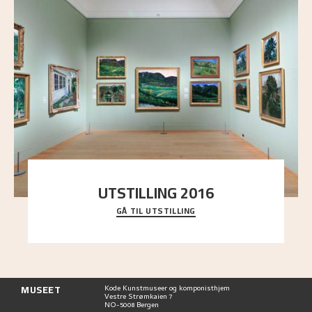
UTSTILLING 2016
GÅ TIL UTSTILLING
En komplett oversikt over Nikolai Astrups
utstillinger, fra debuten i 1900 og frem til i dag.
MUSEET
Kode Kunstmuseer og komponisthjem
Vestre Strømkaien 7
NO-5008 Bergen