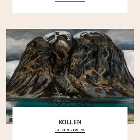
KOLLEN
SE KUNSTVERK
Et ruvende fjell dominerer bildeflaten, og står i
sterk kontrast til det spinkle rognetreet ute
..."