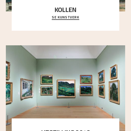
KOLLEN
SE KUNSTVERK
Et ruvende fjell dominerer bildeflaten, og står i
sterk kontrast til det spinkle rognetreet ute
..."