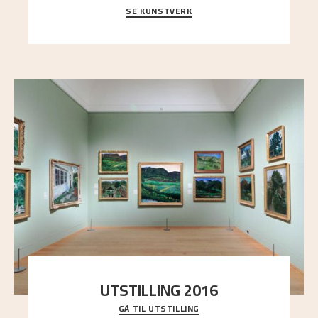
SE KUNSTVERK
Et ruvende fjell dominerer bildeflaten, og står i
sterk kontrast til det spinkle rognetreet ute
..."
UTSTILLING 2016
GÅ TIL UTSTILLING
En komplett oversikt over Nikolai Astrups