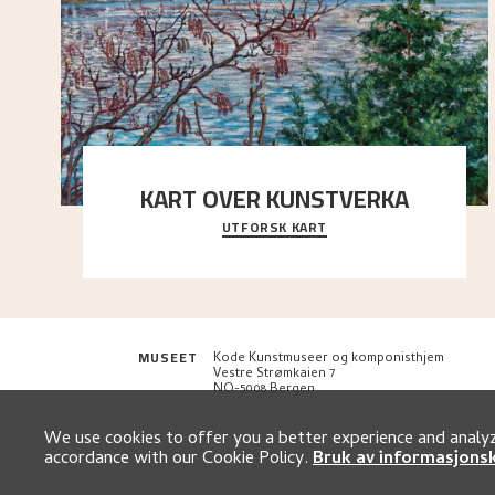
KART OVER KUNSTVERKA
UTFORSK KART
Utforsk stedene og utsiktene i Astrups malerier
MUSEET
Kode Kunstmuseer og komponisthjem
Vestre Strømkaien 7
NO-5008 Bergen
We use cookies to offer you a better experience and analyze
accordance with our Cookie Policy.
Bruk av informasjons