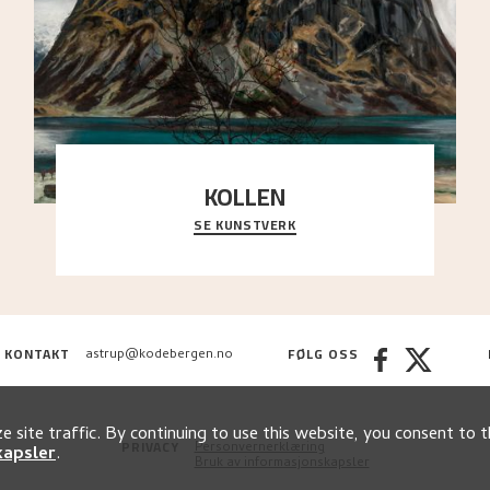
KOLLEN
SE KUNSTVERK
Et ruvende fjell dominerer bildeflaten, og står i
sterk kontrast til det spinkle rognetreet ute
..."
KONTAKT
FØLG OSS
astrup@kodebergen.no
 site traffic. By continuing to use this website, you consent to t
PRIVACY
Personvernerklæring
kapsler
.
Bruk av informasjonskapsler