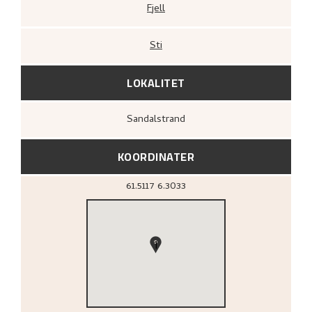
Fjell
Sti
LOKALITET
Sandalstrand
KOORDINATER
61.5117
6.3033
1