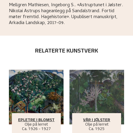
Mellgren Mathiesen, Ingeborg S.
.
«Astruptunet i Jølster.
Nikolai Astrups hageanlegg på Sandalstrand. Fortid
møter fremtid. Hagehistorie»
.
Upublisert manuskript,
Arkadia Landskap,
2017-09.
RELATERTE KUNSTVERK
EPLETRE I BLOMST
VÅR I JØLSTER
Olje på lerret
Olje på lerret
Ca.
1926 - 1927
Ca.
1925