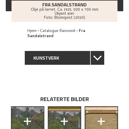
FRA SANDALSTRAND
Olje på lerret
,
Ca.
1925
, 500 x 700 mm
Ukjent eier
Foto:
Blomqvist (2020)
Hjem
Catalogue Raisonné
Fra
Sandalstrand
KUNSTVERK
GENERELL BESKRIVELSE
TEKNISK INFORMASJON
RELATERTE BILDER
PROVENIENS
+
+
+
UTSTILLINGSHISTORIE