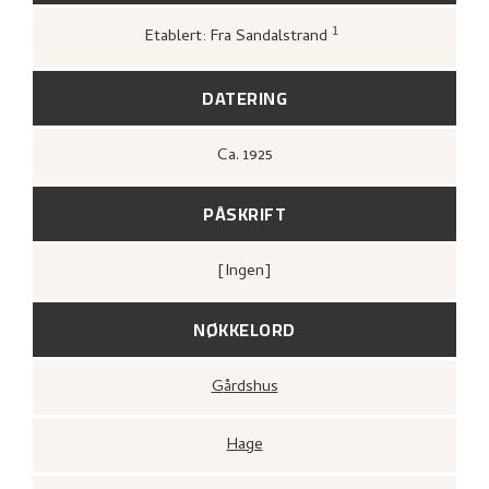
1
Etablert: Fra Sandalstrand
Bergens Kunstforening,
Nikolai Astrup
1880–1928. Mindeutstilling
(Bergen: A/S
John Griegs Boktrykkeri, Bergens
DATERING
kunstforening, 1928),
17.
Ca.
1925
PÅSKRIFT
[ingen]
NØKKELORD
Gårdshus
Hage