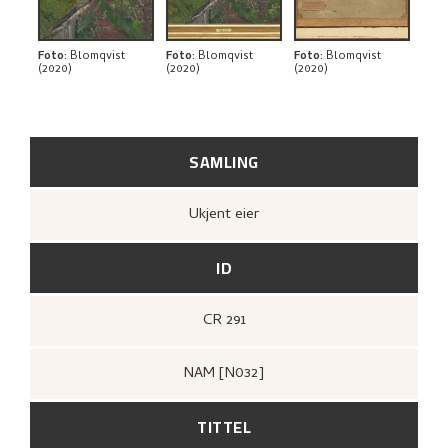
BIBLIOGRAFI
RELATERTE KUNSTVERK
Foto
:
Blomqvist
Foto
:
Blomqvist
Foto
:
Blomqvist
(2020)
(2020)
(2020)
UTFORSK
SAMLING
Ukjent eier
ID
CR 291
NAM [N032]
TITTEL