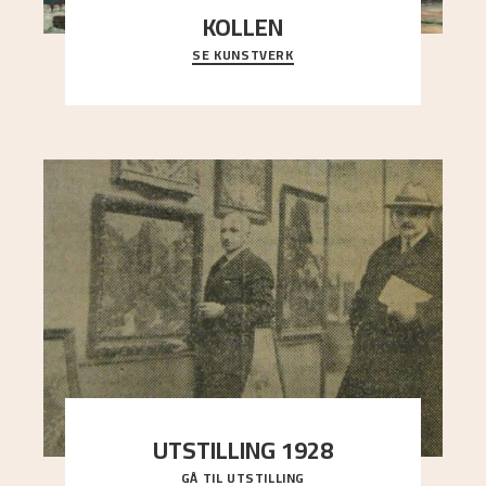
KOLLEN
SE KUNSTVERK
Et ruvende fjell dominerer bildeflaten, og står i
sterk kontrast til det spinkle rognetreet ute
..."
UTSTILLING 1928
GÅ TIL UTSTILLING
Då Astrup døydde i 1928, tok vennene Moritz