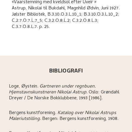
Vaarstemning med kveldsol efter Ùveir
Astrup, Nikolai
til
Bukdahl, Magnhild Ødvin
,
Juni 1927.
Jølster Bibliotek, B.3.10.O.3.L.10_1; B.3.10.O.3.L.10_2;
C.2.7.O.7.L.7_5; C.3.2.O.8.L.2; C.3.2.O.8.L.3;
C.3.7.O.8.L.7.
p. 25
.
BIBLIOGRAFI
Loge, Øystein
.
Gartneren under regnbuen.
Hjemstavnskunstneren Nikolai Astrup
.
Oslo:
Grøndahl
Dreyer / De Norske Bokklubbene,
1993 [1986].
Bergens kunstforening
.
Katalog over Nikolai Astrups
Maleriutstilling
.
Bergen:
Bergens kunstforening,
1908.