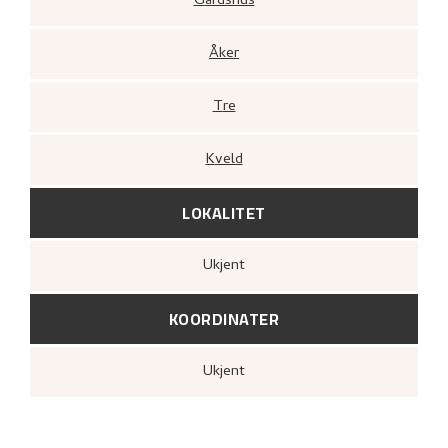
Gårdshus
Åker
Tre
Kveld
LOKALITET
Ukjent
KOORDINATER
Ukjent