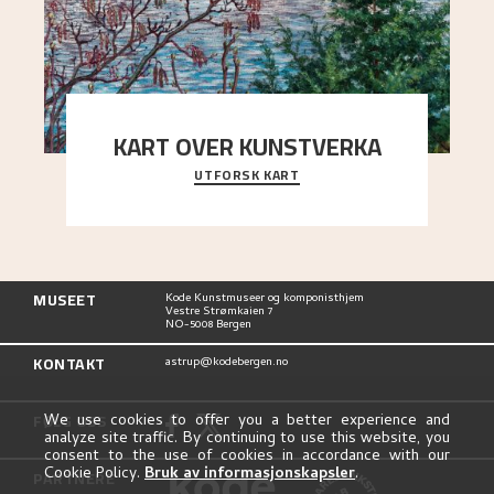
KART OVER KUNSTVERKA
UTFORSK KART
Utforsk stedene og utsiktene i Astrups malerier
MUSEET
Kode Kunstmuseer og komponisthjem
Vestre Strømkaien 7
NO-5008 Bergen
KONTAKT
astrup@kodebergen.no
FØLG OSS
We use cookies to offer you a better experience and
analyze site traffic. By continuing to use this website, you
consent to the use of cookies in accordance with our
Cookie Policy.
Bruk av informasjonskapsler
.
PARTNERE