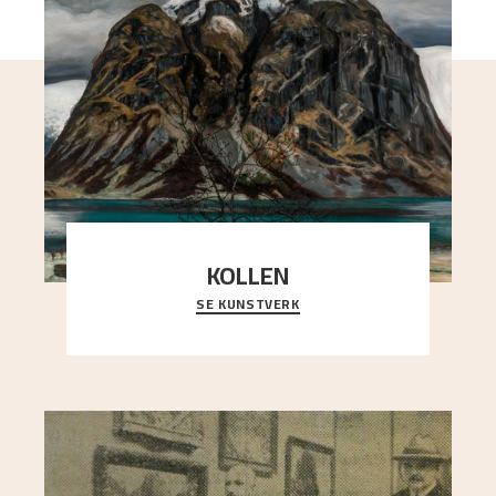
KOLLEN
SE KUNSTVERK
Et ruvende fjell dominerer bildeflaten, og står i
sterk kontrast til det spinkle rognetreet ute
..."