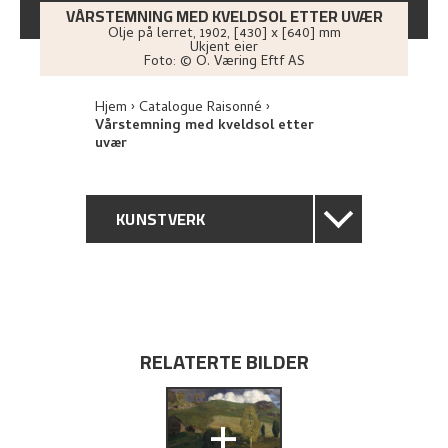
VÅRSTEMNING MED KVELDSOL ETTER UVÆR
Olje på lerret
,
1902
, [430] x [640] mm
Ukjent eier
Foto:
© O. Væring Eftf AS
Hjem
Catalogue Raisonné
Vårstemning med kveldsol etter
uvær
KUNSTVERK
GENERELL BESKRIVELSE
TEKNISK INFORMASJON
RELATERTE BILDER
PROVENIENS
+
UTSTILLINGSHISTORIE