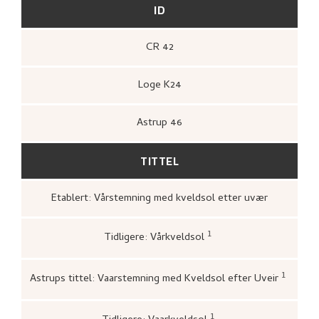
ID
CR 42
Loge K24
Astrup 46
TITTEL
Etablert: Vårstemning med kveldsol etter uvær
1
Tidligere: Vårkveldsol
Loge, Øystein,
Gartneren under regnbuen.
Hjemstavnskunstneren Nikolai Astrup
(Oslo: Grøndahl Dreyer / De Norske
1
Astrups tittel: Vaarstemning med Kveldsol efter Uveir
Bokklubbene, 1993 [1986]),
398.
Bergens kunstforening,
Katal
Nikolai Astrups Maleriutstilli
Bjarne Klausens Bogtrykkeri,
1