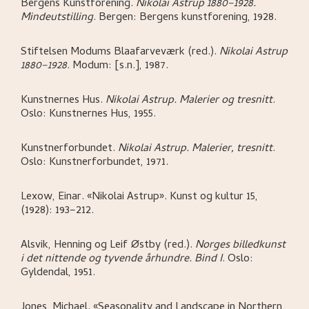
Bergens Kunstforening
.
Nikolai Astrup 1880–1928.
Mindeutstilling
.
Bergen:
Bergens kunstforening,
1928.
Stiftelsen Modums Blaafarveværk (red.)
.
Nikolai Astrup
1880–1928
.
Modum:
[s.n.],
1987.
Kunstnernes Hus
.
Nikolai Astrup. Malerier og tresnitt
.
Oslo:
Kunstnernes Hus,
1955.
Kunstnerforbundet
.
Nikolai Astrup. Malerier, tresnitt
.
Oslo:
Kunstnerforbundet,
1971.
Lexow, Einar
.
«Nikolai Astrup»
.
Kunst og kultur 15,
(1928): 193–212.
Alsvik, Henning og Leif Østby (red.)
.
Norges billedkunst
i det nittende og tyvende århundre. Bind I
.
Oslo:
Gyldendal,
1951.
Jones, Michael
.
«Seasonality and Landscape in Northern