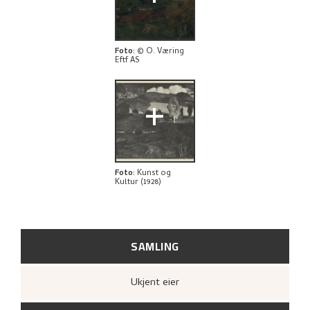
KUNSTNERENS NOTAT
BIBLIOGRAFI
Foto
:
© O. Væring
Eftf AS
RELATERTE KUNSTVERK
+
UTFORSK
Foto
:
Kunst og
Kultur (1928)
SAMLING
Ukjent eier