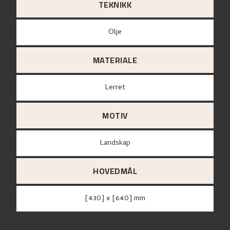
TEKNIKK
Olje
MATERIALE
lerret
MOTIV
Landskap
HOVEDMÅL
[430] x [640] mm