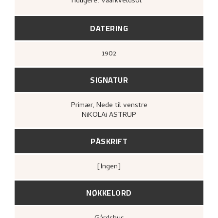
Tidligere: Vaarkveldsol
kunstforening, 1908),
[upag].
Bergens Kunstforening,
Nikolai Astrup
1880–1928. Mindeutstilling
(Bergen: A/S
John Griegs Boktrykkeri, Bergens
DATERING
kunstforening, 1928),
14.
1902
SIGNATUR
Primær
, Nede til venstre
NiKOLAi ASTRUP
PÅSKRIFT
[ingen]
NØKKELORD