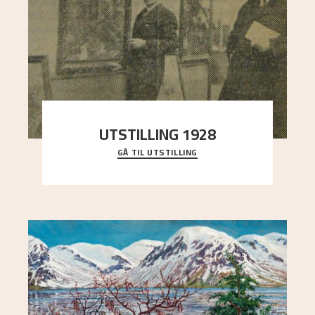
UTSTILLING 1928
GÅ TIL UTSTILLING
Då Astrup døydde i 1928, tok vennene Moritz
Kaland og Simon Thorbjørnsen initiativ til å
arrang
..."