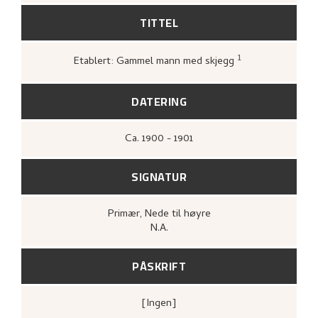
TITTEL
1
Etablert: Gammel mann med skjegg
Bergens Kunstforening,
Nikolai Astrup
1880–1928. Maleri, tegning, grafikk
(Ber
A/S John Griegs Boktrykkeri, Bergens
DATERING
kunstforening, 1980),
Ca.
1900 - 1901
SIGNATUR
Primær
, Nede til høyre
N.A.
PÅSKRIFT
[ingen]