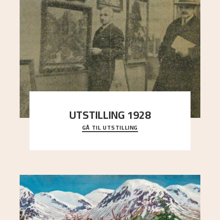
UTSTILLING 1928
GÅ TIL UTSTILLING
Då Astrup døydde i 1928, tok vennene Moritz
Kaland og Simon Thorbjørnsen initiativ til å
arrang
..."