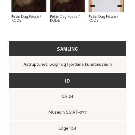
BIBLIOGRAFI
RELATERTE KUNSTVERK
Foto
:
Dag Fosse /
Foto
:
Dag Fosse /
Foto
:
Dag Fosse /
KODE
KODE
KODE
UTFORSK
SAMLING
Astruptunet, Sogn og Fjordane kunstmuseum
ID
CR 24
Museum SS.AT-377
Loge K14