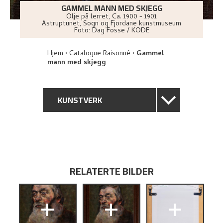
GAMMEL MANN MED SKJEGG
Olje på lerret
,
Ca.
1900 - 1901
Astruptunet, Sogn og Fjordane kunstmuseum
Foto:
Dag Fosse / KODE
Hjem
Catalogue Raisonné
Gammel
mann med skjegg
KUNSTVERK
GENERELL BESKRIVELSE
TEKNISK INFORMASJON
RELATERTE BILDER
PROVENIENS
+
+
+
UTSTILLINGSHISTORIE