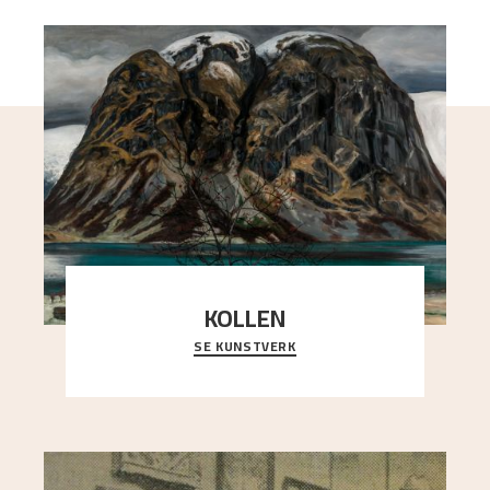
KOLLEN
SE KUNSTVERK
Et ruvende fjell dominerer bildeflaten, og står i
sterk kontrast til det spinkle rognetreet ute
..."