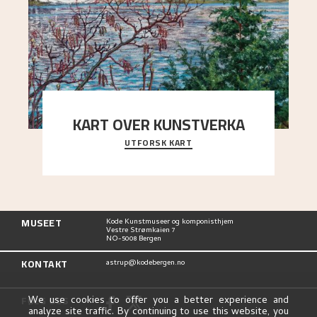
KART OVER KUNSTVERKA
UTFORSK KART
Utforsk stedene og utsiktene i Astrups malerier
MUSEET
Kode Kunstmuseer og komponisthjem
Vestre Strømkaien 7
NO-5008 Bergen
KONTAKT
astrup@kodebergen.no
FØLG OSS
We use cookies to offer you a better experience and
analyze site traffic. By continuing to use this website, you