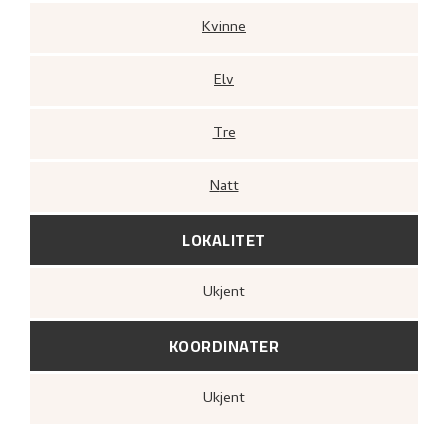
Kvinne
Elv
Tre
Natt
LOKALITET
Ukjent
KOORDINATER
Ukjent