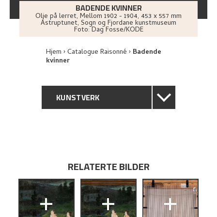
BADENDE KVINNER
Olje på lerret
,
Mellom
1902 - 1904
, 453 x 557 mm
Astruptunet, Sogn og Fjordane kunstmuseum
Foto:
Dag Fosse/KODE
Hjem
Catalogue Raisonné
Badende
kvinner
KUNSTVERK
GENERELL BESKRIVELSE
TEKNISK INFORMASJON
RELATERTE BILDER
PROVENIENS
+
+
+
UTSTILLINGSHISTORIE