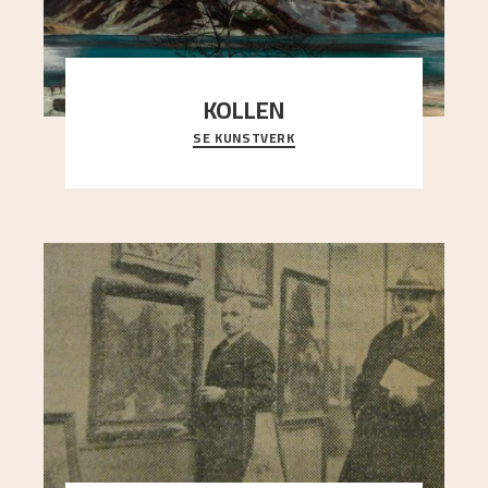
KOLLEN
SE KUNSTVERK
Et ruvende fjell dominerer bildeflaten, og står i
sterk kontrast til det spinkle rognetreet ute
..."