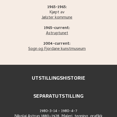
1965-1965:
Kjøpt av
Jølster kommune
1965-current:
Astruptunet
2004-current:
Sogn og Fjordane kunstmuseum
UTSTILLINGSHISTORIE
SEPARATUTSTILLING
1980-3-14
-
1980-4-7
Nikolai Astrup 1880–1928. Maleri, tegning, grafikk