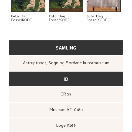
RELATERTE KUNSTVERK
UTFORSK
Foto
:
Dag
Foto
:
Dag
Foto
:
Dag
Fosse/KODE
Fosse/KODE
Fosse/KODE
SAMLING
Astruptunet, Sogn og Fjordane kunstmuseum
ID
CR 59
Museum AT-0189
Loge K169