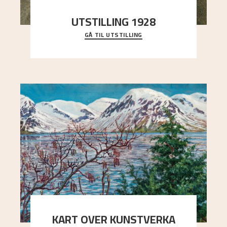
UTSTILLING 1928
GÅ TIL UTSTILLING
Då Astrup døydde i 1928, tok vennene Moritz
Kaland og Simon Thorbjørnsen initiativ til å
arrang
..."
KART OVER KUNSTVERKA