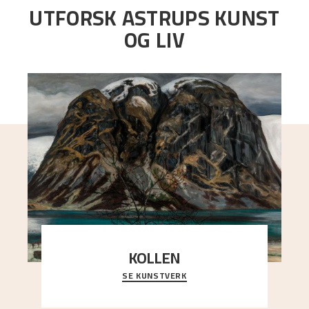
UTFORSK ASTRUPS KUNST
OG LIV
KOLLEN
SE KUNSTVERK
Et ruvende fjell dominerer bildeflaten, og står i
sterk kontrast til det spinkle rognetreet ute
..."