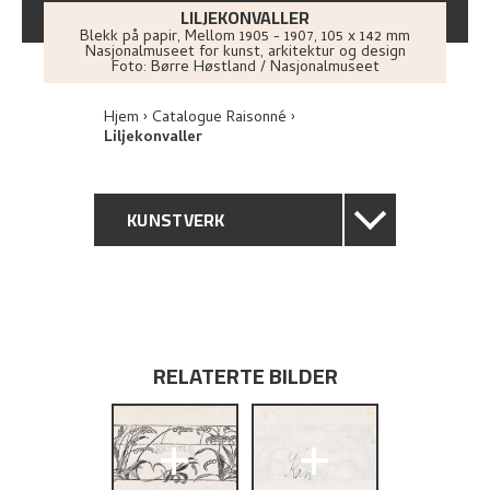
LILJEKONVALLER
Blekk på papir
,
Mellom
1905 - 1907
, 105 x 142 mm
Nasjonalmuseet for kunst, arkitektur og design
Foto:
Børre Høstland / Nasjonalmuseet
Hjem
Catalogue Raisonné
Liljekonvaller
KUNSTVERK
GENERELL BESKRIVELSE
TEKNISK INFORMASJON
RELATERTE BILDER
PROVENIENS
+
+
RELATERTE KUNSTVERK