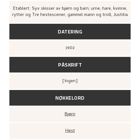
Etablert: Syv skisser av bjørn og barn, urne, hare, kvinne,
rytter og Tre hestescener, gammel mann og troll, Justitia
DATERING
1902
PÅSKRIFT
[ingen]
NØKKELORD
Bjørn
Hest