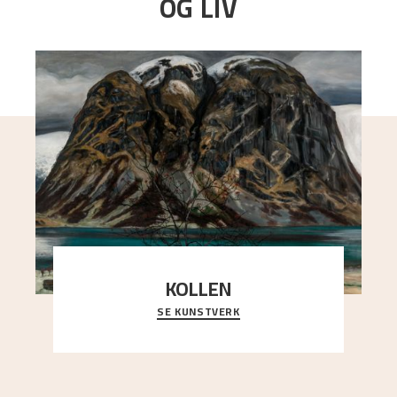
OG LIV
KOLLEN
SE KUNSTVERK
Et ruvende fjell dominerer bildeflaten, og står i
sterk kontrast til det spinkle rognetreet ute
..."