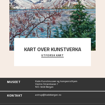
KART OVER KUNSTVERKA
UTFORSK KART
Utforsk stedene og utsiktene i Astrups malerier
MUSEET
Kode Kunstmuseer og komponisthjem
Vestre Strømkaien 7
NO-5008 Bergen
KONTAKT
astrup@kodebergen.no