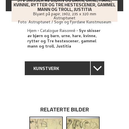
SYV SKISSER AV BJØRN OG BARN, URNE, HARE,
KVINNE, RYTTER OG TRE HESTESCENER, GAMMEL
MANN OG TROLL, JUSTITIA
Blyant på papir
,
1902
, 235 x 320 mm
Astruptunet
Foto:
Astruptunet / Sogn og Fjordane Kunstmuseum
Hjem
Catalogue Raisonné
Syv skisser
av bjørn og barn, urne, hare, kvinne,
rytter og Tre hestescener, gammel
mann og troll, Justitia
KUNSTVERK
GENERELL BESKRIVELSE
TEKNISK INFORMASJON
RELATERTE BILDER
PROVENIENS
UTFORSK