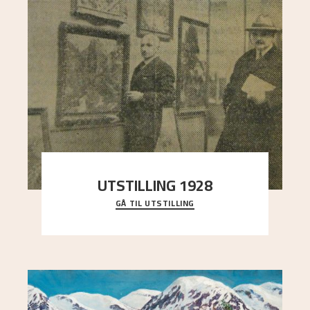
UTSTILLING 1928
GÅ TIL UTSTILLING
Då Astrup døydde i 1928, tok vennene Moritz
Kaland og Simon Thorbjørnsen initiativ til å
arrang
..."