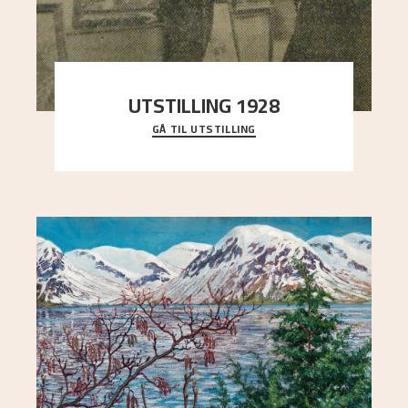
UTSTILLING 1928
GÅ TIL UTSTILLING
Då Astrup døydde i 1928, tok vennene Moritz
Kaland og Simon Thorbjørnsen initiativ til å
arrang
..."