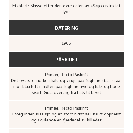
japanske tresnitt / Nikolai Astrup's studi
of Japanese woodcuts
(Førde: [s.n.], 2011
Etablert: Skisse etter den øvre delen av «Saijo distriktet
42.
Iyo»
DATERING
1908
PÅSKRIFT
Primær
, Recto
Påskrift
Det överste mörke i hale og vinge paa fuglene staar graat
mot blaa luft i midten paa fuglene hvid og hals og hode
svart. Graa overang fra hals til bryst
Primær
, Recto
Påskrift
I forgunden blaa sjö og et stort hvidt seil halvt oppheist
og skjulende en fjerdedel av billedet