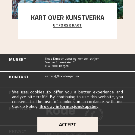
KART OVER KUNSTVERKA
UTFORSK KART
Utforsk stedene og utsiktene i Astrups malerier
MUSEET
Kode Kunstmuseer og komponisthjem
Vestre Strømkaien 7
NO-5008 Bergen
KONTAKT
astrup@kodebergen.no
FØLG OSS
We use cookies to offer you a better experience and
analyze site traffic. By continuing to use this website, you
consent to the use of cookies in accordance with our
Cookie Policy.
Bruk av informasjonskapsler
.
PARTNERE
ACCEPT
PRIVACY
Personvernerklæring
Bruk av informasjonskapsler