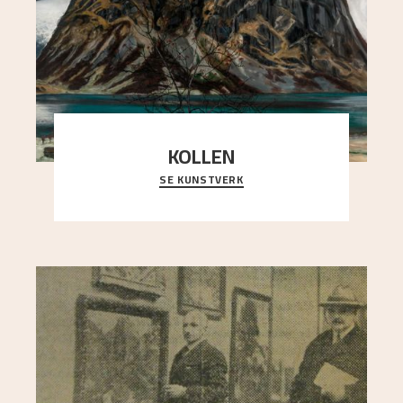
KOLLEN
SE KUNSTVERK
Et ruvende fjell dominerer bildeflaten, og står i
sterk kontrast til det spinkle rognetreet ute
..."