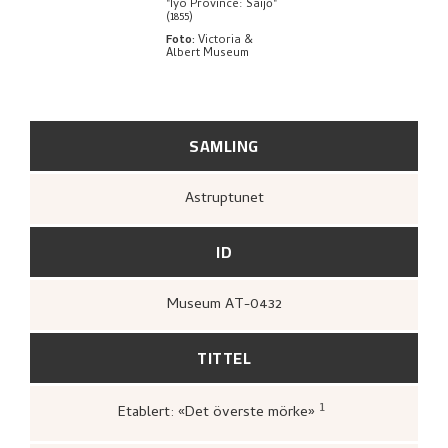
"Iyo Province: Saijō"
(1855)
Foto
:
Victoria &
Albert Museum
SAMLING
Astruptunet
ID
Museum AT-0432
TITTEL
1
Etablert: «Det överste mörke»
Ito, Fumiko,
Nikolai Astrup: studier av