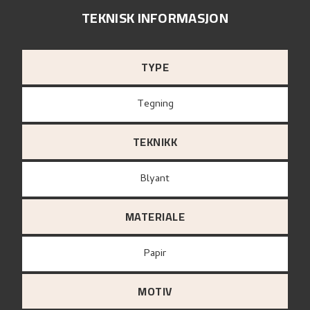
TEKNISK INFORMASJON
TYPE
Tegning
TEKNIKK
Blyant
MATERIALE
papir
MOTIV