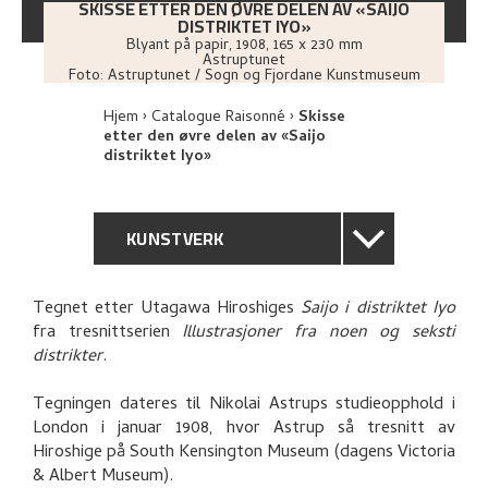
SKISSE ETTER DEN ØVRE DELEN AV «SAIJO
DISTRIKTET IYO»
Blyant på papir
,
1908
, 165 x 230 mm
Astruptunet
Foto:
Astruptunet / Sogn og Fjordane Kunstmuseum
Hjem
Catalogue Raisonné
Skisse
etter den øvre delen av «Saijo
distriktet Iyo»
KUNSTVERK
GENERELL BESKRIVELSE
Tegnet etter Utagawa Hiroshiges
Saijo i distriktet Iyo
fra tresnittserien
Illustrasjoner fra noen og seksti
TEKNISK INFORMASJON
distrikter
.
PROVENIENS
Tegningen dateres til Nikolai Astrups studieopphold i
London i januar 1908, hvor Astrup så tresnitt av
Hiroshige på South Kensington Museum (dagens Victoria
BIBLIOGRAFI
& Albert Museum).