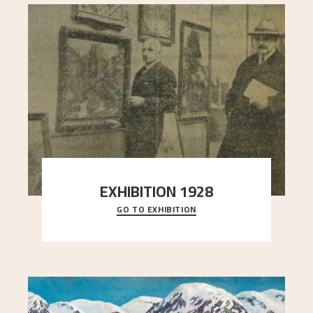
EXHIBITION 1928
GO TO EXHIBITION
When Astrup died in 1928, his friends Moritz Kaland
Simon Thorbjørnsen at the Art Society took
..."