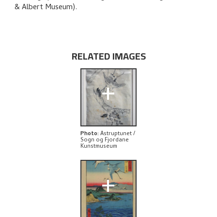
RELATED ARTWORKS
& Albert Museum).
EXPLORE
RELATED IMAGES
+
Photo
:
Astruptunet /
Sogn og Fjordane
Kunstmuseum
+