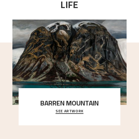
LIFE
BARREN MOUNTAIN
SEE ARTWORK
A looming mountain dominates the picture plane
here, and stands in stark contrast to the slende
..."