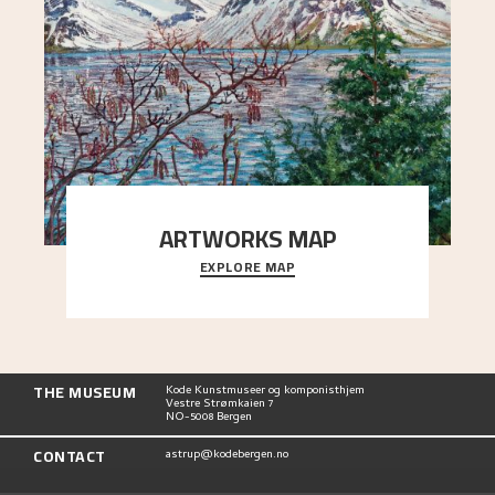
ARTWORKS MAP
EXPLORE MAP
Explore the locations and viewpoints in Astrup's
art.
THE MUSEUM
Kode Kunstmuseer og komponisthjem
Vestre Strømkaien 7
NO-5008 Bergen
CONTACT
astrup@kodebergen.no