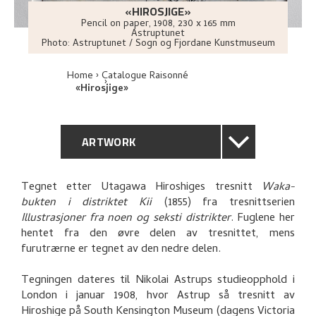
«HIROSJIGE»
Pencil on paper
,
1908
, 230 x 165 mm
Astruptunet
Photo:
Astruptunet / Sogn og Fjordane Kunstmuseum
Home
Catalogue Raisonné
«Hirosjige»
ARTWORK
GENERAL DESCRIPTION
Tegnet etter Utagawa Hiroshiges tresnitt
Waka-
bukten i distriktet Kii
(1855) fra tresnittserien
TECHNICAL DESCRIPTION
Illustrasjoner fra noen og seksti distrikter
. Fuglene her
hentet fra den øvre delen av tresnittet, mens
PROVENANCE
furutrærne er tegnet av den nedre delen.
Tegningen dateres til Nikolai Astrups studieopphold i
BIBLIOGRAPHY
London i januar 1908, hvor Astrup så tresnitt av
Hiroshige på South Kensington Museum (dagens Victoria