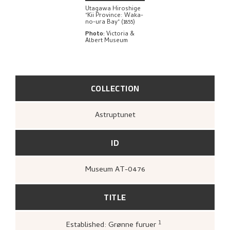
Utagawa Hiroshige
"Kii Province: Waka-
no-ura Bay" (1855)
Photo
:
Victoria &
Albert Museum
COLLECTION
Astruptunet
ID
Museum AT-0476
TITLE
1
Established: Grønne furuer