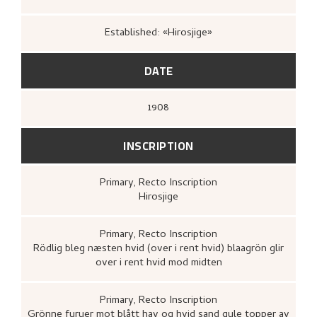
Ito, Fumiko,
Nikolai Astrup: studier av
japanske tresnitt / Nikolai Astrup's studies
of Japanese woodcuts
(Førde: [s.n.], 2011),
Established: «Hirosjige»
44.
DATE
1908
INSCRIPTION
Primary
, Recto
Inscription
Hirosjige
Primary
, Recto
Inscription
Rödlig bleg næsten hvid (over i rent hvid) blaagrön glir
over i rent hvid mod midten
Primary
, Recto
Inscription
Grönne furuer mot blått hav og hvid sand gule topper av