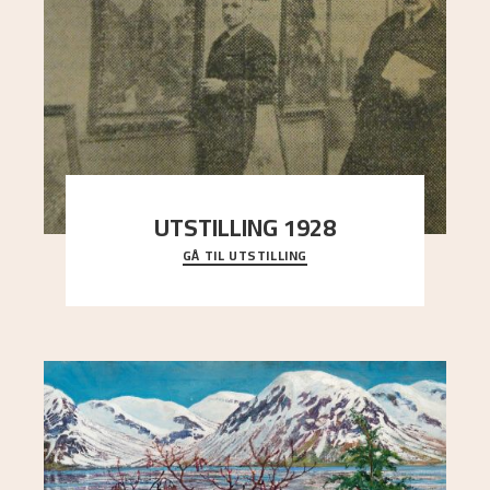
UTSTILLING 1928
GÅ TIL UTSTILLING
Då Astrup døydde i 1928, tok vennene Moritz
Kaland og Simon Thorbjørnsen initiativ til å
arrang
..."