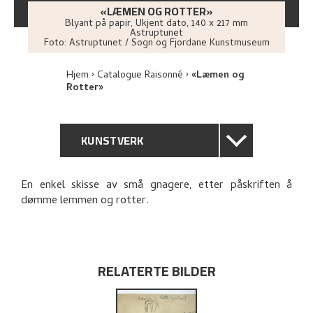
«LÆMEN OG ROTTER»
Blyant på papir
,
Ukjent dato
, 140 x 217 mm
Astruptunet
Foto:
Astruptunet / Sogn og Fjordane Kunstmuseum
Hjem
Catalogue Raisonné
«Læmen og
Rotter»
KUNSTVERK
GENERELL BESKRIVELSE
En enkel skisse av små gnagere, etter påskriften å
dømme lemmen og rotter.
TEKNISK INFORMASJON
PROVENIENS
RELATERTE BILDER
UTFORSK