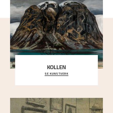
KOLLEN
SE KUNSTVERK
Et ruvende fjell dominerer bildeflaten, og står i
sterk kontrast til det spinkle rognetreet ute
..."