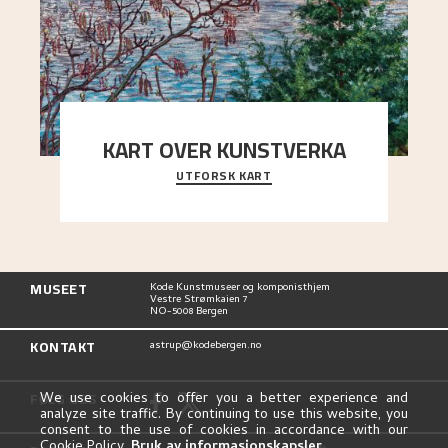
KART OVER KUNSTVERKA
UTFORSK KART
Utforsk stedene og utsiktene i Astrups malerier
MUSEET
Kode Kunstmuseer og komponisthjem
Vestre Strømkaien 7
NO-5008 Bergen
KONTAKT
astrup@kodebergen.no
FØLG OSS
We use cookies to offer you a better experience and
analyze site traffic. By continuing to use this website, you
consent to the use of cookies in accordance with our
Cookie Policy.
Bruk av informasjonskapsler
.