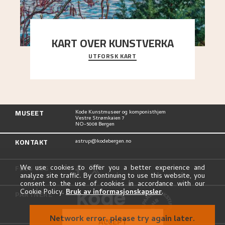
KART OVER KUNSTVERKA
UTFORSK KART
Utforsk stedene og utsiktene i Astrups malerier
MUSEET
Kode Kunstmuseer og komponisthjem
Vestre Strømkaien 7
NO-5008 Bergen
KONTAKT
astrup@kodebergen.no
FØLG OSS
We use cookies to offer you a better experience and
analyze site traffic. By continuing to use this website, you
consent to the use of cookies in accordance with our
Cookie Policy.
Bruk av informasjonskapsler
.
PARTNERE
Network error, please try again later.
ACCEPT