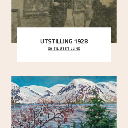
UTSTILLING 1928
GÅ TIL UTSTILLING
Då Astrup døydde i 1928, tok vennene Moritz
Kaland og Simon Thorbjørnsen initiativ til å
arrang
..."