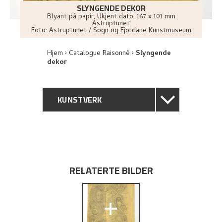
SLYNGENDE DEKOR
Blyant på papir
,
Ukjent dato
, 167 x 101 mm
Astruptunet
Foto:
Astruptunet / Sogn og Fjordane Kunstmuseum
Hjem
Catalogue Raisonné
Slyngende
dekor
KUNSTVERK
GENERELL BESKRIVELSE
TEKNISK INFORMASJON
RELATERTE BILDER
PROVENIENS
+
UTFORSK