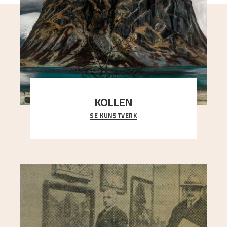
KOLLEN
SE KUNSTVERK
Et ruvende fjell dominerer bildeflaten, og står i
sterk kontrast til det spinkle rognetreet ute
..."