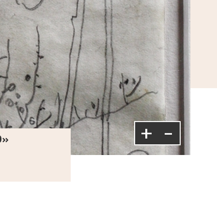
+
-
O»