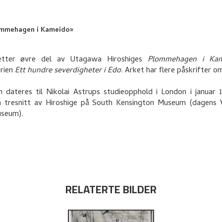
ommehagen i Kameido»
etter øvre del av Utagawa Hiroshiges
Plommehagen i Ka
erien
Ett hundre severdigheter i Edo
. Arket har flere påskrifter o
 dateres til Nikolai Astrups studieopphold i London i januar 
å tresnitt av Hiroshige på South Kensington Museum (dagens V
useum).
RELATERTE BILDER
trup: studier av
olai Astrup's studies
(Førde: [s.n.], 2011),