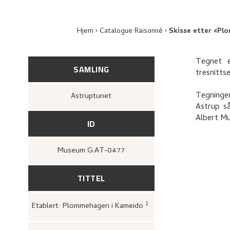
Hjem
Catalogue Raisonné
Skisse etter «Pl
Tegnet 
SAMLING
tresnitts
Tegningen
Astruptunet
Astrup s
Albert M
ID
Museum G.AT-0477
TITTEL
1
Etablert: Plommehagen i Kameido
Ito, Fumiko,
Nikolai As
japanske tresnitt / Nik
of Japanese woodcuts