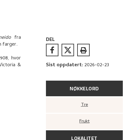
meido
fra
DEL
m farger.
1908, hvor
ictoria &
Sist oppdatert
:
2026-02-23
NØKKELORD
Tre
Frukt
LOKALITET