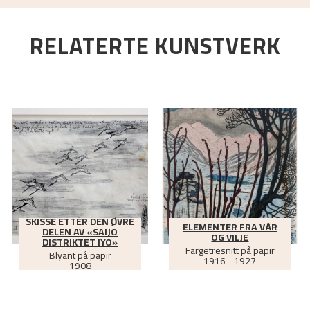
RELATERTE KUNSTVERK
ke tresnitt / Nikolai Astrup's studies of Japanese woodcuts
.
Førd
: Study of Nikolai Astrup's deep engagement with Japanese art f
visuelle studier.
Universitetet i Oslo,
2023.
SKISSE ETTER DEN ØVRE
ELEMENTER FRA VÅR
DELEN AV «SAIJO
OG VILJE
DISTRIKTET IYO»
Fargetresnitt på papir
Blyant på papir
1916 - 1927
1908