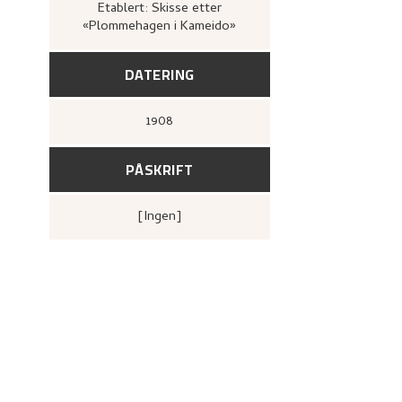
46.
Etablert: Skisse etter
«Plommehagen i Kameido»
DATERING
1908
PÅSKRIFT
[ingen]