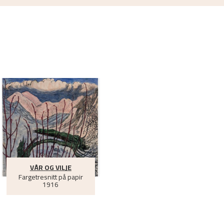
e:
[s.n.],
2011.
rom a global perspective
.
Upublisert
VÅR OG VILJE
Fargetresnitt på papir
1916