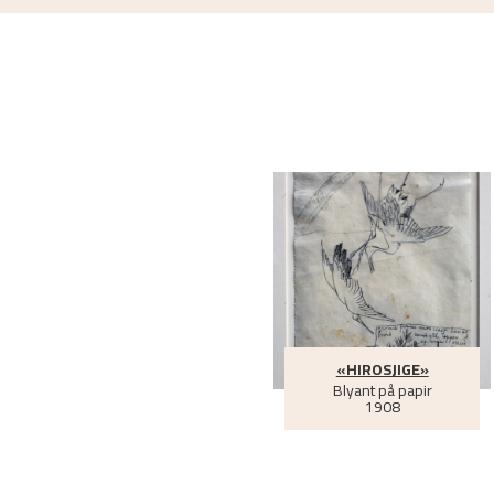
Ito, Fumiko
.
Nikolai Astrup: studier av japans
Hayakawa, Ruriko
.
Astrup encountering Japan
avhandling. Masteroppgave i kunsthistorie og 
«HIROSJIGE»
Blyant på papir
1908