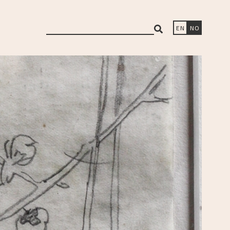
search
EN
NO