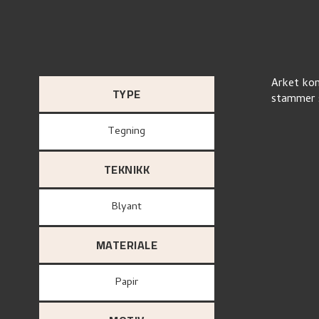
Arket kom
TYPE
stammer s
Tegning
TEKNIKK
Blyant
MATERIALE
papir