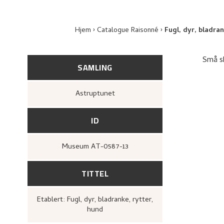
Hjem
Catalogue Raisonné
Fugl, dyr, bladra
Små sk
SAMLING
Astruptunet
ID
Museum AT-0587-13
TITTEL
Etablert: Fugl, dyr, bladranke, rytter,
hund