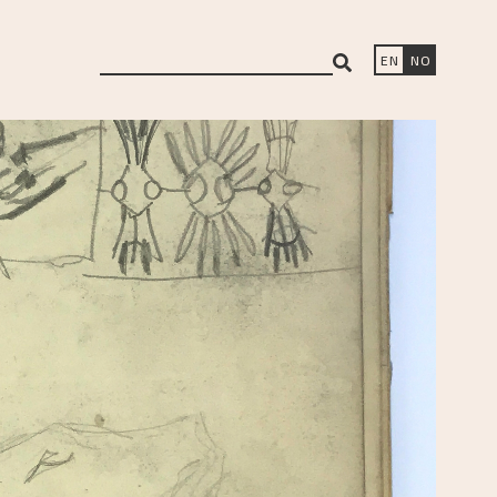
search
EN
NO