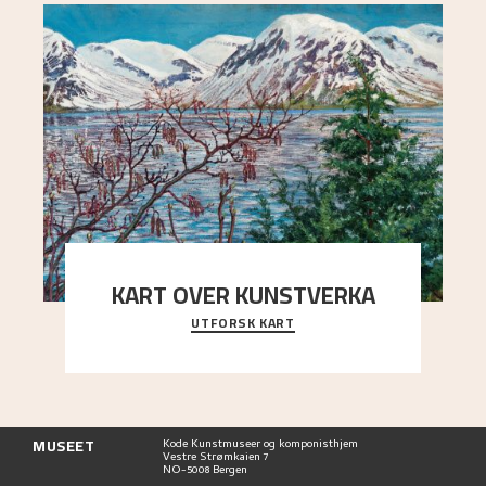
KART OVER KUNSTVERKA
UTFORSK KART
Utforsk stedene og utsiktene i Astrups malerier
MUSEET
Kode Kunstmuseer og komponisthjem
Vestre Strømkaien 7
NO-5008 Bergen