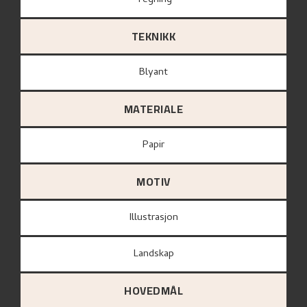
Tegning
TEKNIKK
Blyant
MATERIALE
papir
MOTIV
Illustrasjon
Landskap
HOVEDMÅL