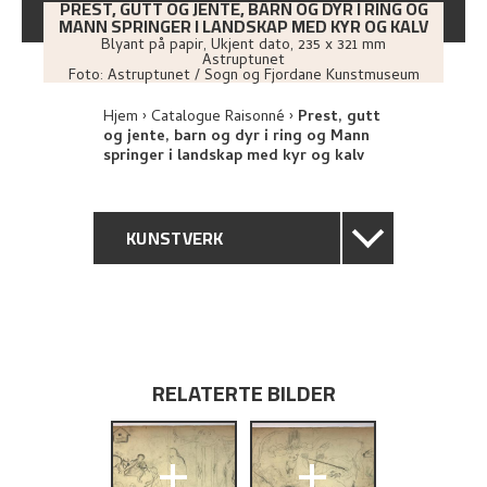
PREST, GUTT OG JENTE, BARN OG DYR I RING OG
MANN SPRINGER I LANDSKAP MED KYR OG KALV
Blyant på papir
,
Ukjent dato
, 235 x 321 mm
Astruptunet
Foto:
Astruptunet / Sogn og Fjordane Kunstmuseum
Hjem
Catalogue Raisonné
Prest, gutt
og jente, barn og dyr i ring og Mann
springer i landskap med kyr og kalv
KUNSTVERK
GENERELL BESKRIVELSE
TEKNISK INFORMASJON
RELATERTE BILDER
PROVENIENS
+
+
RELATERTE KUNSTVERK