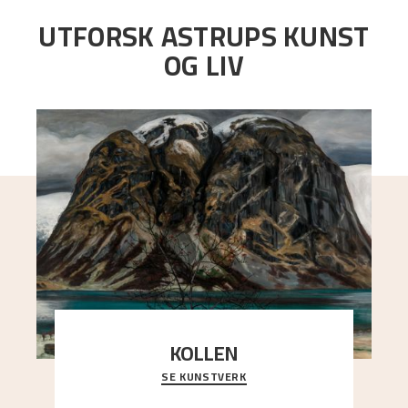
UTFORSK ASTRUPS KUNST
OG LIV
KOLLEN
SE KUNSTVERK
Et ruvende fjell dominerer bildeflaten, og står i
sterk kontrast til det spinkle rognetreet ute
..."