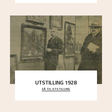
UTSTILLING 1928
GÅ TIL UTSTILLING
Då Astrup døydde i 1928, tok vennene Moritz
Kaland og Simon Thorbjørnsen initiativ til å
arrang
..."