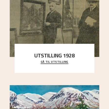
UTSTILLING 1928
GÅ TIL UTSTILLING
Då Astrup døydde i 1928, tok vennene Moritz
Kaland og Simon Thorbjørnsen initiativ til å
arrang
..."