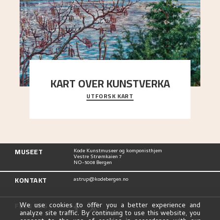
KART OVER KUNSTVERKA
UTFORSK KART
Utforsk stedene og utsiktene i Astrups malerier
MUSEET
Kode Kunstmuseer og komponisthjem
Vestre Strømkaien 7
NO-5008 Bergen
KONTAKT
astrup@kodebergen.no
FØLG OSS
We use cookies to offer you a better experience and
analyze site traffic. By continuing to use this website, you