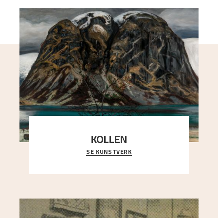
KOLLEN
SE KUNSTVERK
Et ruvende fjell dominerer bildeflaten, og står i
sterk kontrast til det spinkle rognetreet ute
..."