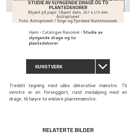
STUDIE AV SLYNGENDE DRAGE OG TO
PLANTEDEKORER
Blyant på papir
,
Ukjent dato
, 257 x 173 mm
Astruptunet
Foto:
Astruptunet / Sogn og Fjordane Kunstmuseum
Hjem
Catalogue Raisonné
Studie av
slyngende drage og to
plantedekorer
KUNSTVERK
GENERELL BESKRIVELSE
Tredelt tegning med ulike dekorative mønstre. Til
venstre er en forseggjort, rund medaljong med en
TEKNISK INFORMASJON
drage, til høyre to enklere plantemønstre.
PROVENIENS
UTFORSK
RELATERTE BILDER