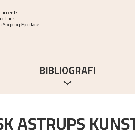
current:
ert hos
i Sogn og Fjordane
BIBLIOGRAFI
Bergen:
Hilmar Rekstens Allmennyttige Fond,
[1972].
K ASTRUPS KUNST