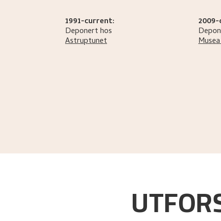
1991-current:
2009-
Deponert hos
Depon
Astruptunet
Musea 
Helliesen, Sidsel
.
Hilmar Rekstens samlinger
.
UTFORS