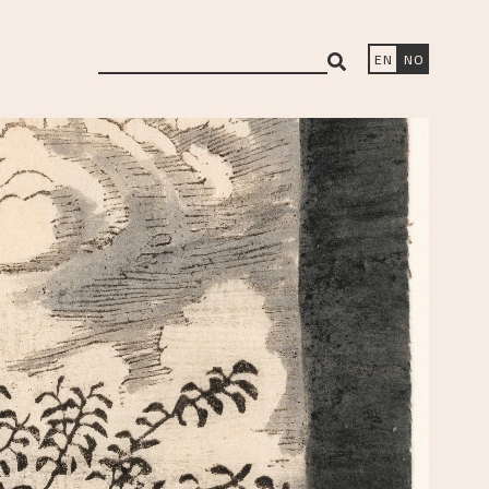
search
EN
NO