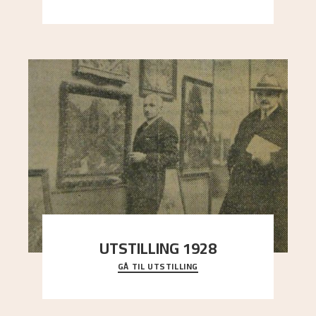
sterk kontrast til det spinkle rognetreet ute
..."
UTSTILLING 1928
GÅ TIL UTSTILLING
Då Astrup døydde i 1928, tok vennene Moritz
Kaland og Simon Thorbjørnsen initiativ til å
arrang
..."