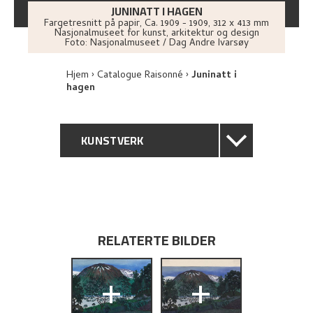
JUNINATT I HAGEN
Fargetresnitt på papir
,
Ca.
1909 - 1909
, 312 x 413 mm
Nasjonalmuseet for kunst, arkitektur og design
Foto:
Nasjonalmuseet / Dag Andre Ivarsøy
Hjem
Catalogue Raisonné
Juninatt i
hagen
KUNSTVERK
GENERELL BESKRIVELSE
TEKNISK INFORMASJON
RELATERTE BILDER
PROVENIENS
+
+
UTSTILLINGSHISTORIE