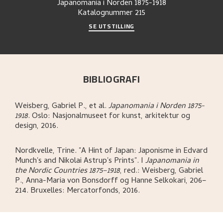
Japanomania i Norden 1875-1918
Katalognummer
215
SE UTSTILLING
BIBLIOGRAFI
Weisberg, Gabriel P., et al
.
Japanomania i Norden 1875-
1918
.
Oslo:
Nasjonalmuseet for kunst, arkitektur og
design,
2016.
Nordkvelle, Trine
.
"A Hint of Japan: Japonisme in Edvard
Munch's and Nikolai Astrup's Prints"
.
I
Japanomania in
the Nordic Countries 1875–1918
,
red.: Weisberg, Gabriel
P., Anna-Maria von Bonsdorff og Hanne Selkokari,
206–
214.
Bruxelles:
Mercatorfonds,
2016.