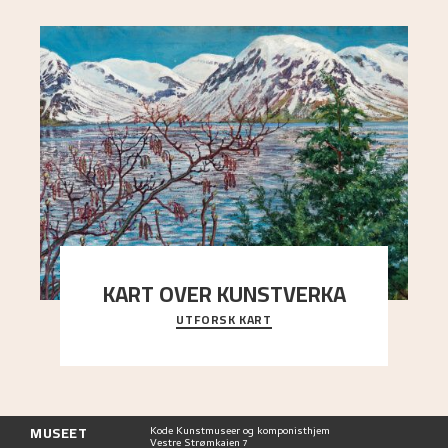
KART OVER KUNSTVERKA
UTFORSK KART
Utforsk stedene og utsiktene i Astrups malerier
MUSEET
Kode Kunstmuseer og komponisthjem
Vestre Strømkaien 7