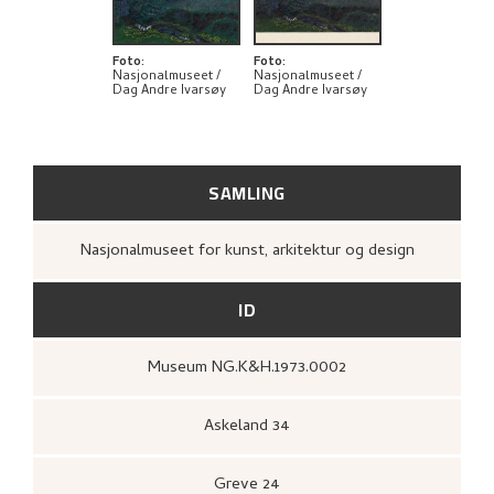
BIBLIOGRAFI
UTFORSK
Foto
:
Foto
:
Nasjonalmuseet /
Nasjonalmuseet /
Dag Andre Ivarsøy
Dag Andre Ivarsøy
SAMLING
Nasjonalmuseet for kunst, arkitektur og design
ID
Museum NG.K&H.1973.0002
Askeland 34
Greve 24