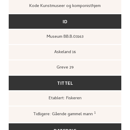
Kode Kunstmuseer og komponisthjem
UTFORSK
ID
Museum BB.B.03163
Askeland 16
Greve 29
TITTEL
Etablert: Fiskeren
1
Tidligere: Gående gammel mann
Bergen Billedgalleri,
Grafikk: teknikk og
historie
(Bergen: [s.n.], Bergen billedgalle
1951),
35.