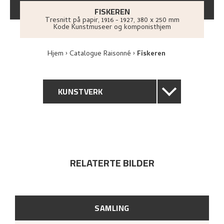
FISKEREN
Tresnitt på papir
,
1916 - 1927
, 380 x 250 mm
Kode Kunstmuseer og komponisthjem
Hjem
Catalogue Raisonné
Fiskeren
KUNSTVERK
GENERELL BESKRIVELSE
TEKNISK INFORMASJON
RELATERTE BILDER
PROVENIENS
UTSTILLINGSHISTORIE
SAMLING
BIBLIOGRAFI