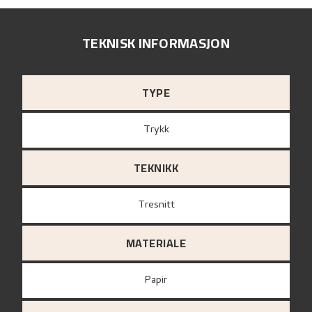
TEKNISK INFORMASJON
TYPE
Trykk
TEKNIKK
Tresnitt
MATERIALE
papir