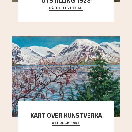
UTSTILLING 1928
GÅ TIL UTSTILLING
Då Astrup døydde i 1928, tok vennene Moritz
Kaland og Simon Thorbjørnsen initiativ til å
arrang
..."
KART OVER KUNSTVERKA
UTFORSK KART
Utforsk stedene og utsiktene i Astrups malerier