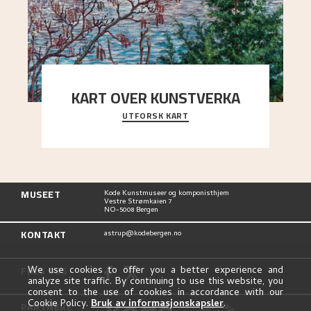
KART OVER KUNSTVERKA
UTFORSK KART
Utforsk stedene og utsiktene i Astrups malerier
MUSEET
Kode Kunstmuseer og komponisthjem
Vestre Strømkaien 7
NO-5008 Bergen
KONTAKT
astrup@kodebergen.no
FØLG OSS
We use cookies to offer you a better experience and
analyze site traffic. By continuing to use this website, you
consent to the use of cookies in accordance with our
Cookie Policy.
Bruk av informasjonskapsler
.
PARTNERE