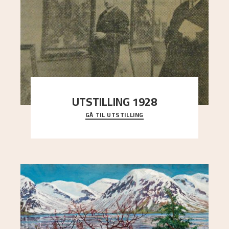
UTSTILLING 1928
GÅ TIL UTSTILLING
Då Astrup døydde i 1928, tok vennene Moritz
Kaland og Simon Thorbjørnsen initiativ til å
arrang
..."