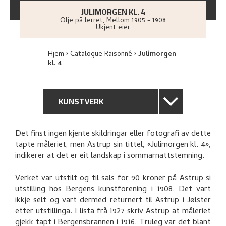
JULIMORGEN KL. 4
Olje på lerret
,
Mellom
1905 - 1908
Ukjent eier
Hjem
Catalogue Raisonné
Julimorgen
kl. 4
KUNSTVERK
GENERELL BESKRIVELSE
Det finst ingen kjente skildringar eller fotografi av dette
tapte måleriet, men Astrup sin tittel, «Julimorgen kl. 4»,
TEKNISK INFORMASJON
indikerer at det er eit landskap i sommarnattstemning.
PROVENIENS
Verket var utstilt og til sals for 90 kroner på Astrup si
utstilling hos Bergens kunstforening i 1908. Det vart
ikkje selt og vart dermed returnert til Astrup i Jølster
UTSTILLINGSHISTORIE
etter utstillinga. I lista frå 1927 skriv Astrup at måleriet
gjekk tapt i Bergensbrannen i 1916. Truleg var det blant