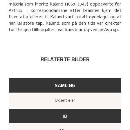
KUNSTNERENS NOTAT
måleria som Moritz Kaland (1869–1947) oppbevarte for
Astrup. I korrespondansane etter brannen kjem det
BIBLIOGRAFI
fram at atelieret til Kaland vart totalt øydelagd, og at
han lei store tap. Kaland, som på den tida var direktør
UTFORSK
for Bergen Billedgalleri, var kunstnar og ven av Astrup.
RELATERTE BILDER
SAMLING
Ukjent eier
ID