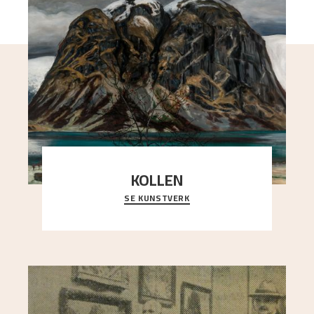
KOLLEN
SE KUNSTVERK
Et ruvende fjell dominerer bildeflaten, og står i
sterk kontrast til det spinkle rognetreet ute
..."