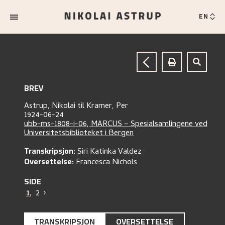
EN
BREV
Astrup, Nikolai
til
Kramer, Per
1924-06-24
ubb-ms-1808-i-06, MARCUS – Spesialsamlingene ved
Universitetsbiblioteket i Bergen
Transkripsjon:
Siri Katinka Valdez
Oversettelse:
Francesca Nichols
SIDE
1
,
2
›
TRANSKRIPSJON
OVERSETTELSE