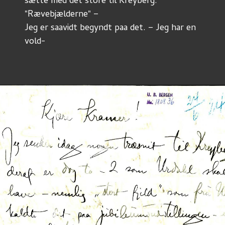
sætte med det store til Kreyberg: 
"Rævebjælderne" – 
Jeg er saavidt begyndt paa det. – Jeg har en 
vold-