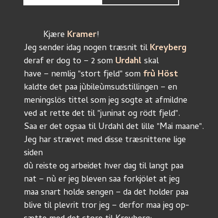
	Kjære 
Kramer
!
Jeg sender idag nogen træsnit til 
Kreyberg
deraf er dog to – 2 som 
Urdahl 
skal 
have – nemlig "stort fjeld" som 
frù Höst
kaldte det paa jùbileùmsudstillingen – en 
meningslös tittel som jeg sogte at afmildne
ved at rette det til "juninat og rödt fjeld". 
Saa er det ogsaa til Urdahl det lille "Mai maane". 
Jeg har strævet med disse træsnittene lige 
siden 
dù reiste og arbeidet hver dag til langt paa
nat – nù er jeg bleven saa forkjölet at jeg 
maa snart holde sengen – da det holder paa
blive til plevrit tror jeg – derfor maa jeg op-