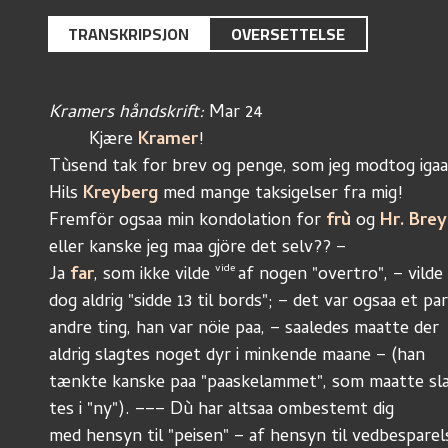
TRANSKRIPSJON
OVERSETTELSE
Kramers håndskrift:
 Mar 24				
	Kjære 
Kramer
!
Tùsend tak for brev og penge, som jeg modtog igaa
Hils 
Kreyberg 
med mange taksigelser fra mig!
Fremför ogsaa min kondolation for 
frù 
og 
Hr. Bre
eller kanske jeg maa gjöre det selv?? –
vide 
Ja 
far
, som ikke vilde 
af nogen "overtro", – vilde 
dog aldrig "sidde 13 til bords"; – det var ogsaa et par
andre ting, han var nöie paa, – saaledes maatte der
aldrig slagtes noget dyr i minkende maane – (han
tænkte kanske paa "paaskelammet", som maatte sl
tes i "ny"). ––– Dù har altsaa ombestemt dig
med hensyn til "peisen" – af hensyn til vedbesparel