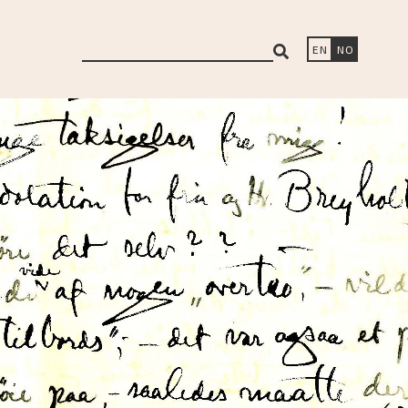
search
EN
NO