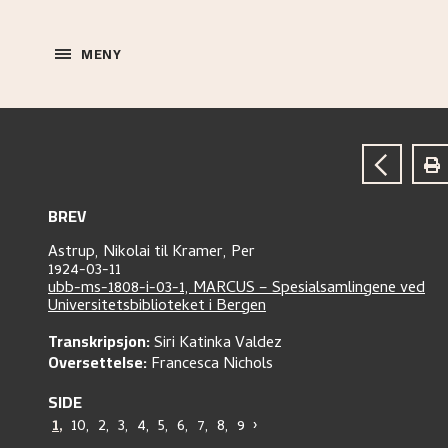
MENY
BREV
Astrup, Nikolai
til
Kramer, Per
1924-03-11
ubb-ms-1808-i-03-1, MARCUS – Spesialsamlingene ved
Universitetsbiblioteket i Bergen
Transkripsjon:
Siri Katinka Valdez
Oversettelse:
Francesca Nichols
SIDE
1
,
10
,
2
,
3
,
4
,
5
,
6
,
7
,
8
,
9
›