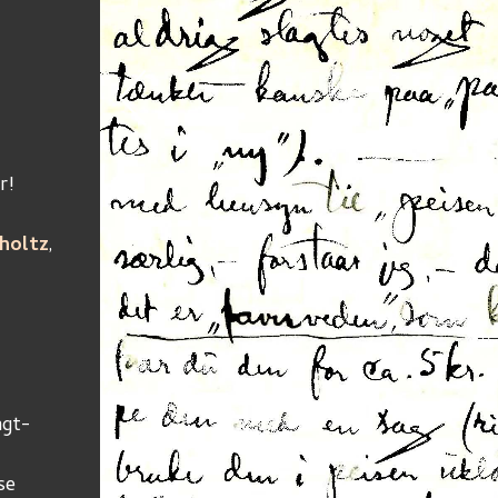
					
r!
yholtz
, 
agt-
se 