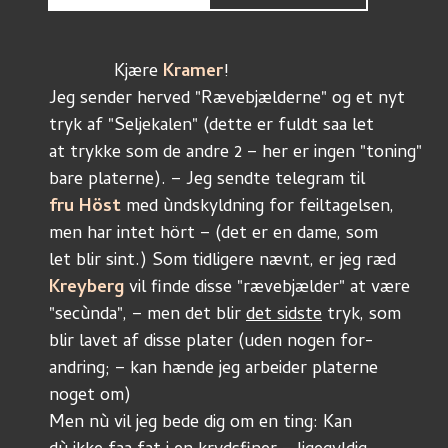
	     Kjære 
Kramer
!
Jeg sender herved "Rævebjælderne" og et nyt
tryk af "Seljekalen" (dette er fuldt saa let
at trykke som de andre 2 – her er ingen "toning"
bare platerne). – Jeg sendte telegram til
fru Höst
 med ùndskyldning for feiltagelsen,
men har intet hört – (det er en dame, som
let blir sint.) Som tidligere nævnt, er jeg ræd
Kreyberg 
vil finde disse "rævebjælder" at være
"secùnda", – men det blir 
det sidste
 tryk, som 
blir lavet af disse plater (uden nogen for-
andring; – kan hænde jeg arbeider platerne 
noget om)
Men nù vil jeg bede dig om en ting: Kan