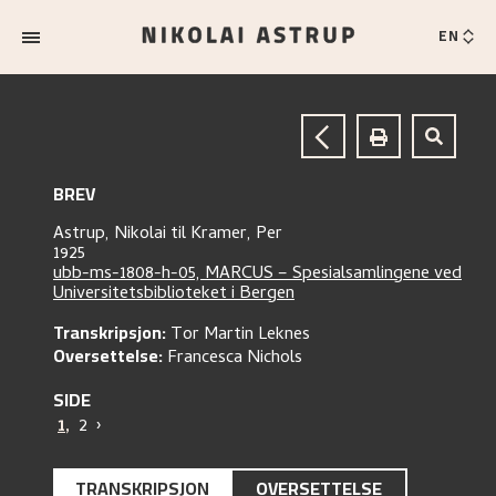
EN
BREV
Astrup, Nikolai
til
Kramer, Per
1925
ubb-ms-1808-h-05, MARCUS – Spesialsamlingene ved
Universitetsbiblioteket i Bergen
Transkripsjon:
Tor Martin Leknes
Oversettelse:
Francesca Nichols
SIDE
1
,
2
›
TRANSKRIPSJON
OVERSETTELSE