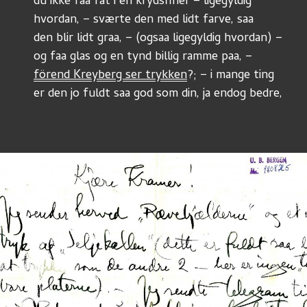
dù ikke faa fat i en krydsfiner – ligegyldig
hvordan, – sværte den med lidt farve, saa
den blir lidt graa, – (ogsaa ligegyldig hvordan) –
og faa glas og en tynd billig ramme paa, – 
förend Kreyberg ser trykken
?; – i mange ting
er den jo fuldt saa god som din, ja endog bedre,