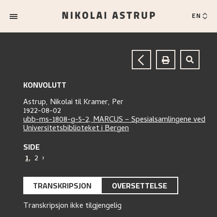
EN
KONVOLUTT
Astrup, Nikolai
til
Kramer, Per
1922-08-02
ubb-ms-1808-g-5-2, MARCUS – Spesialsamlingene ved
Universitetsbiblioteket i Bergen
SIDE
1
,
2
›
TRANSKRIPSJON
OVERSETTELSE
Transkripsjon ikke tilgjengelig