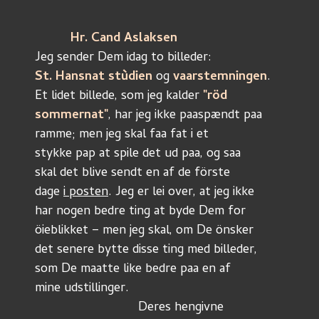
Hr. Cand Aslaksen
Jeg sender Dem idag to billeder: 
St. Hansnat stùdien
 og 
vaarstemningen
. 
Et lidet billede, som jeg kalder 
"röd
sommernat"
, har jeg ikke paaspændt paa
ramme; men jeg skal faa fat i et
stykke pap at spile det ud paa, og saa
skal det blive sendt en af de förste
dage 
i posten
. Jeg er lei over, at jeg ikke
har nogen bedre ting at byde Dem for
öieblikket – men jeg skal, om De önsker
det senere bytte disse ting med billeder, 
som De maatte like bedre paa en af
mine udstillinger. 
                             Deres hengivne