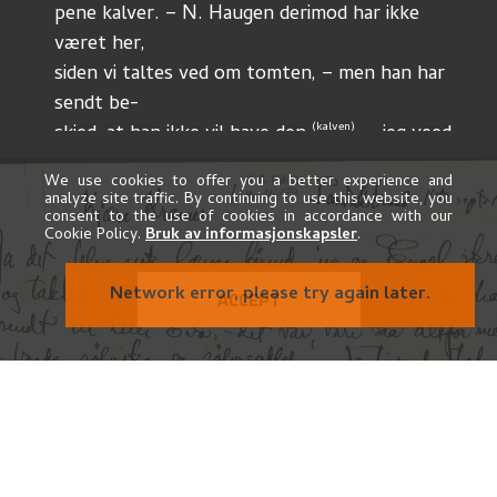
pene kalver. – N. Haugen derimod har ikke 
været her, 
siden vi taltes ved om tomten, – men han har 
sendt be-
(kalven)
skjed, at han ikke vil have den 
; – jeg veed 
ikke, om
We use cookies to offer you a better experience and
det skal tydes som en fornærmelse, – at han 
analyze site traffic. By continuing to use this website, you
consent to the use of cookies in accordance with our
mùligens
Cookie Policy.
Bruk av informasjonskapsler
.
synes – eller tror, – at jeg har faaet dig til at 
prùtte af
Network error, please try again later.
ACCEPT
paa prisen paa tomten, – nok om det; – jeg tror 
nù, at