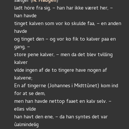
sælger (
N. Haugen
)
ladt höre fra sig, – han har ikke været her, – 
han havde 
tinget kalven som vor ko skulde faa, – en anden 
havde
og tinget den – og vor ko fik to kalver paa en 
gang, –
store pene kalver, – men da det blev tvilling 
kalver
vilde ingen af de to tingere have nogen af 
kalvene;
En af tingerne (Johannes i Midttùnet) kom ind 
for at se dem,
men han havde nettop faaet en kalv selv. – 
elles vilde
han havt den ene, – da han syntes det var 
ùalmindelig