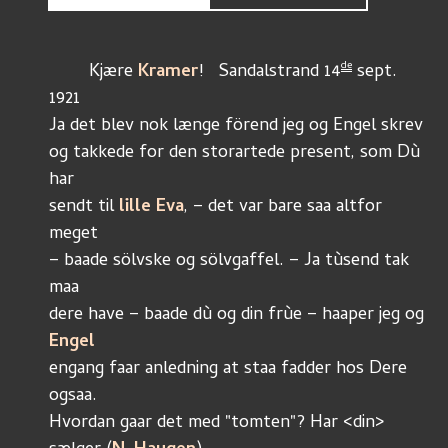
de
	Kjære 
Kramer
!   Sandalstrand 14
 sept. 
1921
Ja det blev nok længe förend jeg og Engel skrev
og takkede for den storartede present, som Dù 
har
sendt til 
lille Eva
, – det var bare saa altfor 
meget
– baade sölvske og sölvgaffel. – Ja tùsend tak 
maa
dere have – baade dù og din frùe – haaper jeg og 
Engel
engang faar anledning at staa fadder hos Dere 
ogsaa.
Hvordan gaar det med "tomten"? Har <din> 