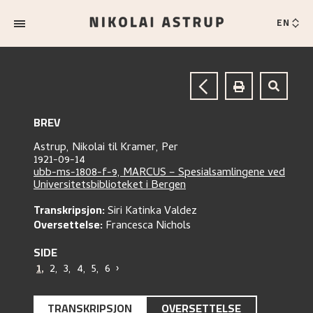
EN
BREV
Astrup, Nikolai
til
Kramer, Per
1921-09-14
ubb-ms-1808-f-9, MARCUS – Spesialsamlingene ved
Universitetsbiblioteket i Bergen
Transkripsjon:
Siri Katinka Valdez
Oversettelse:
Francesca Nichols
SIDE
1
,
2
,
3
,
4
,
5
,
6
›
TRANSKRIPSJON
OVERSETTELSE