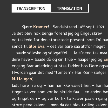
TRANSCRIPTION
TRANSLATION
de
	Kjære 
Kramer
!   Sandalstrand 14
 sept. 1921
Ja det blev nok længe förend jeg og Engel skrev
og takkede for den storartede present, som Dù ha
sendt til 
lille Eva
, – det var bare saa altfor meget
– baade sölvske og sölvgaffel. – Ja tùsend tak maa
dere have – baade dù og din frùe – haaper jeg og 
En
engang faar anledning at staa fadder hos Dere ogsa
Hvordan gaar det med "tomten"? Har <din> sælger 
N. Haugen
)
ladt höre fra sig, – han har ikke været her, – han h
tinget kalven som vor ko skulde faa, – en anden ha
og tinget den – og vor ko fik to kalver paa en gang,
store pene kalver, – men da det blev tvilling kalver