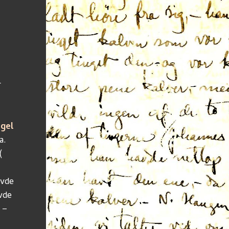
r
gel
a.
(
avde 
vde
 –