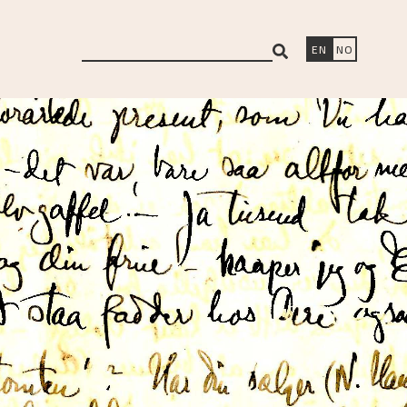
search
EN
NO