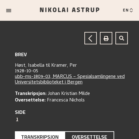
EN
BREV
Høst, Isabella
til
Kramer, Per
1928-10-05
ubb-ms-1809-03, MARCUS – Spesialsamlingene ved
Universitetsbiblioteket i Bergen
Transkripsjon:
Johan Kristian Milde
Oversettelse:
Francesca Nichols
SIDE
1
TRANSKRIPSJON
OVERSETTELSE