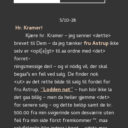
				5/10-28
 Hr. Kramer!
	Kjære hr. Kramer – jeg senner <dette>
brevet til Dem – da jeg tænker 
fru Astrup
 ikke
selv er <opl
[a]
gt> til aa ordne med <det> 
forret-
ningsmessige deri – og vi nödig vil, der skal
e
begaa
s en feil ved salg. De finder nok
<ut> av det rette bilde til salg til fordel for
fru Astrup, 
‘’Lodden nat’’
 – hun bör ikke la
det gaa billig – men da heller gjemme <det>
for senere salg – og dette belöp samt de kr.
500.00 fra min svigerinde som desværre uten
nu
feil fra min side först fremkommer 
, maa