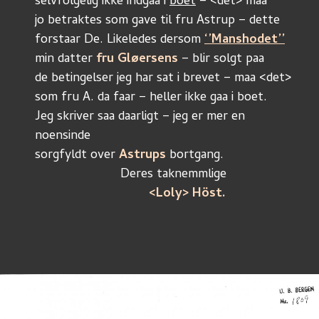
selvfölgelig ikke indgaa i 
boet
 – <det> maa
jo betraktes som gave til fru Astrup – dette
forstaar De. Likeledes dersom 
‘’Manshodet’’
min datter 
fru Gløersens
 – blir solgt paa
de betingelser jeg har sat i brevet – maa <det> 
som fru A. da faar – heller ikke gaa i boet.
Jeg skriver saa daarligt – jeg er mer en 
noensinde
sorgfyldt over 
Astrups
 bortgang.
			Deres taknemmlige
<Loly> Höst.