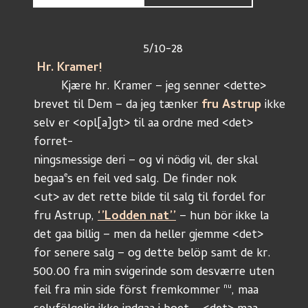
				5/10-28
 Hr. Kramer!
	Kjære hr. Kramer – jeg senner <dette>
brevet til Dem – da jeg tænker 
fru Astrup
 ikke
selv er <opl
[a]
gt> til aa ordne med <det> 
forret-
ningsmessige deri – og vi nödig vil, der skal
e
begaa
s en feil ved salg. De finder nok
<ut> av det rette bilde til salg til fordel for
fru Astrup, 
‘’Lodden nat’’
 – hun bör ikke la
det gaa billig – men da heller gjemme <det>
for senere salg – og dette belöp samt de kr.
500.00 fra min svigerinde som desværre uten
nu
feil fra min side först fremkommer 
, maa