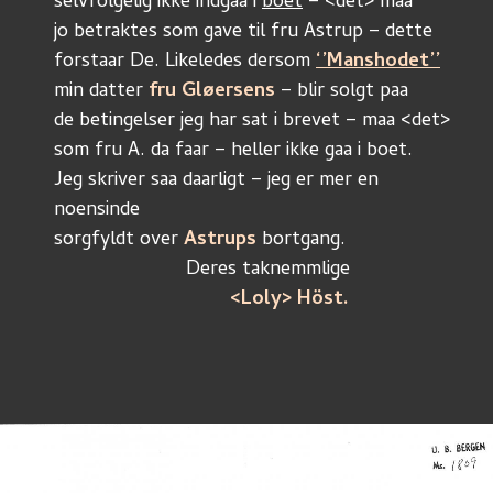
selvfölgelig ikke indgaa i 
boet
 – <det> maa
jo betraktes som gave til fru Astrup – dette
forstaar De. Likeledes dersom 
‘’Manshodet’’
min datter 
fru Gløersens
 – blir solgt paa
de betingelser jeg har sat i brevet – maa <det> 
som fru A. da faar – heller ikke gaa i boet.
Jeg skriver saa daarligt – jeg er mer en 
noensinde
sorgfyldt over 
Astrups
 bortgang.
			Deres taknemmlige
<Loly> Höst.