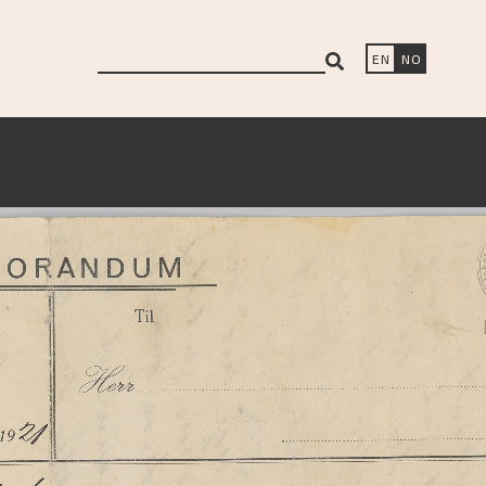
search
EN
NO