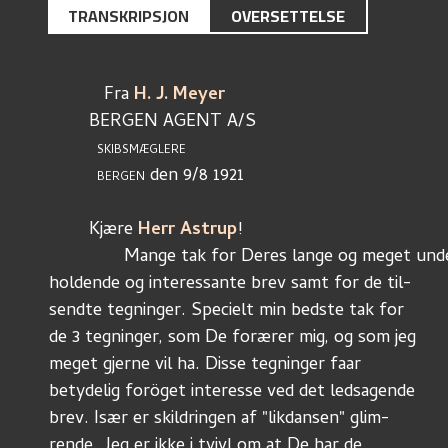
TRANSKRIPSJON
OVERSETTELSE
           Fra 
H. J. Meyer
        BERGEN AGENT A/S
                SKIBSMÆGLERE
 den 9/8 1921
                BERGEN
        Kjære 
Herr Astrup
!
               Mange tak for Deres lange og meget un
holdende og interessante brev samt for de til-
sendte tegninger. Specielt min bedste tak for
de 3 tegninger, som De forærer mig, og som jeg
meget gjerne vil ha. Disse tegninger faar
betydelig foröget interesse ved det ledsagende
brev. Især er skildringen af "likdansen" glim-
rende. Jeg er ikke i tvivl om at De har de