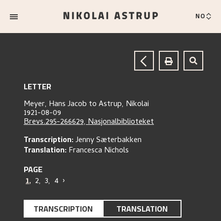
NO
LETTER
Meyer, Hans Jacob
to
Astrup, Nikolai
1921-08-09
Brevs.295-266629, Nasjonalbiblioteket
Transcription:
Jenny Sæterbakken
Translation:
Francesca Nichols
PAGE
1
,
2
,
3
,
4
›
TRANSCRIPTION
TRANSLATION