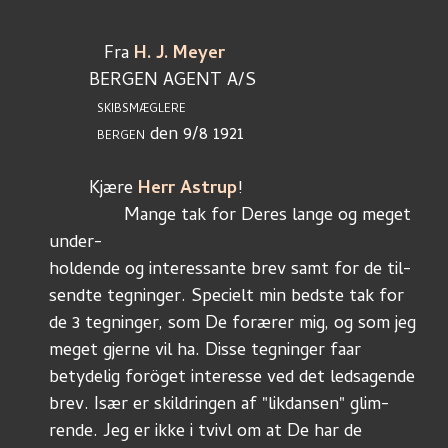
           Fra 
H. J. Meyer
        BERGEN AGENT A/S
                SKIBSMÆGLERE
 den 9/8 1921
                BERGEN
        Kjære 
Herr Astrup
!
               Mange tak for Deres lange og meget 
under-
holdende og interessante brev samt for de til-
sendte tegninger. Specielt min bedste tak for
de 3 tegninger, som De forærer mig, og som jeg
meget gjerne vil ha. Disse tegninger faar
betydelig foröget interesse ved det ledsagende
brev. Især er skildringen af "likdansen" glim-
rende. Jeg er ikke i tvivl om at De har de