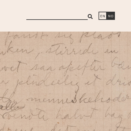
search
EN
NO