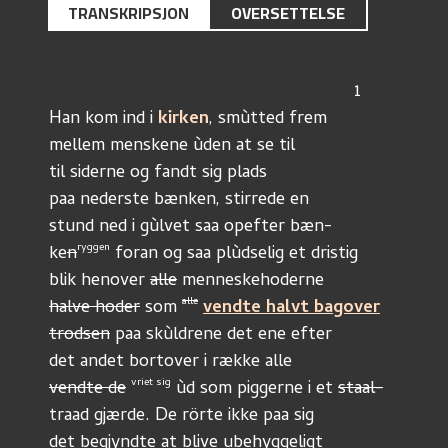
TRANSKRIPSJON
OVERSETTELSE
                                                             1
Han kom ind i 
kirken
, smùtted frem
mellem menskene ùden at se til
til siderne og fandt sig plads
paa nederste bænken, stirrede en
stund ned i gùlvet saa opefter bæn-
ryggen
ke
n
 foran og saa plùdselig et dristig
blik henover 
alle
 menneskehoderne
alle
halve hoder
 som 
vendte halvt bagover
trodsen
 paa skùldrene det ene efter
det andet bortover i række alle
vriet sig
vendte de
 ùd som piggerne i et 
staal-
traad gjærde. De rörte ikke paa sig
det begjyndte at blive ubehyggeligt