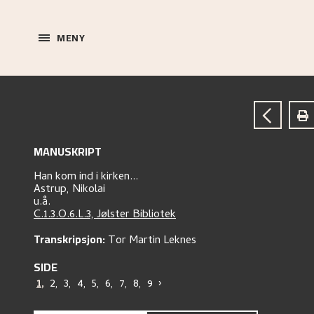
MENY
MANUSKRIPT
Han kom ind i kirken...
Astrup, Nikolai
u.å.
C.1.3.O.6.L.3, Jølster Bibliotek
Transkripsjon:
Tor Martin Leknes
SIDE
1
,
2
,
3
,
4
,
5
,
6
,
7
,
8
,
9
›