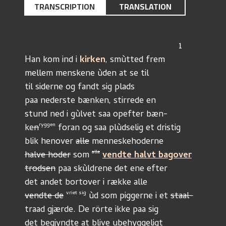
TRANSCRIPTION
TRANSLATION
                                                             1
Han kom ind i 
kirken
, smùtted frem
mellem menskene ùden at se til
til siderne og fandt sig plads
paa nederste bænken, stirrede en
stund ned i gùlvet saa opefter bæn-
ryggen
ke
n
 foran og saa plùdselig et dristig
blik henover 
alle
 menneskehoderne
alle
halve hoder
 som 
vendte halvt bagover
trodsen
 paa skùldrene det ene efter
det andet bortover i række alle
vriet sig
vendte de
 ùd som piggerne i et 
staal-
traad gjærde. De rörte ikke paa sig
det begjyndte at blive ubehyggeligt