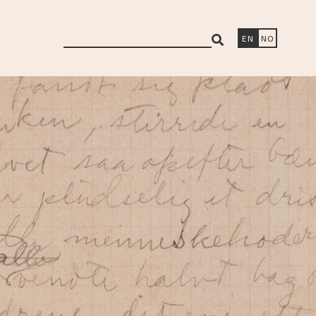
search
EN
NO