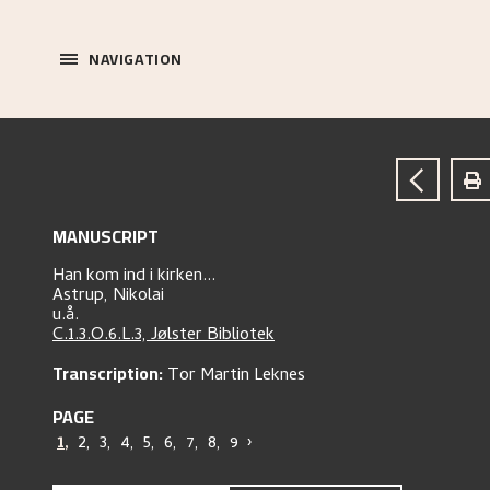
NAVIGATION
MANUSCRIPT
Han kom ind i kirken...
Astrup, Nikolai
u.å.
C.1.3.O.6.L.3, Jølster Bibliotek
Transcription:
Tor Martin Leknes
PAGE
1
,
2
,
3
,
4
,
5
,
6
,
7
,
8
,
9
›