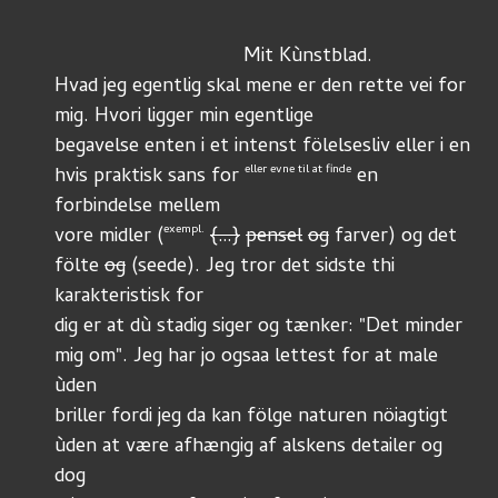
	                          Mit Kùnstblad.
Hvad jeg egentlig skal mene er den rette vei for 
mig. Hvori ligger min egentlige
begavelse enten i et intenst fölelsesliv eller i en 
eller evne til at finde
hvis praktisk sans for 
 en 
forbindelse mellem
exempl.
vore midler (
{…}
pensel
og
 farver) og det 
fölte 
og
 (seede). Jeg tror det sidste thi 
karakteristisk for
dig er at dù stadig siger og tænker: "Det minder 
mig om". Jeg har jo ogsaa lettest for at male 
ùden
briller fordi jeg da kan fölge naturen nöiagtigt 
ùden at være afhængig af alskens detailer og 
dog