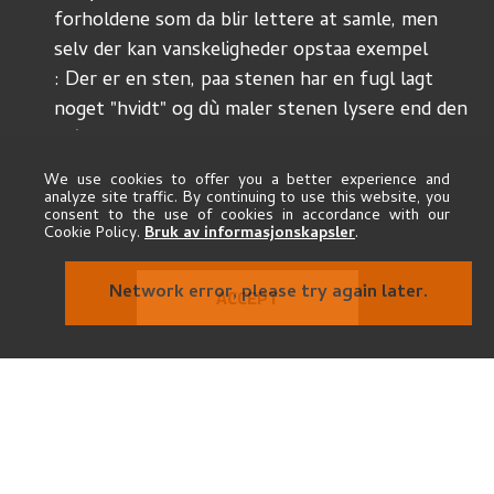
forholdene som da blir lettere at samle, men 
selv der kan vanskeligheder opstaa exempel
: Der er en sten, paa stenen har en fugl lagt 
noget "hvidt" og dù maler stenen lysere end den
skùlde være – thi det "hvide" blander sig med 
stenens lysegraa eller violette farve for dit syn.
We use cookies to offer you a better experience and
Det er feilen ved dette syn at farverne blander 
analyze site traffic. By continuing to use this website, you
consent to the use of cookies in accordance with our
sig saa ofte hvor der er 
nödvendige
 smaadetaljer
Cookie Policy.
Bruk av informasjonskapsler
.
Det kan være en fordel ofte at farverne flyder 
blödt over i hinanden men det vil da ofte ske
Network error, please try again later.
ACCEPT
den friske
paa bekostning af fölelse og 
 intensitet. 
Mange ting vil ogsaa kùnne give forvildende og 
dobbelte
begreber. 
fx. Et træ mod luft: træet staar 
hùllet
(enten som en 
 silhoùet mod en lys himmel 
eller) hvis