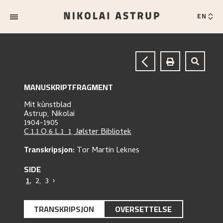
EN
MANUSKRIPTFRAGMENT
Mit kùnstblad
Astrup, Nikolai
1904-1905
C.1.1.O.6.L.1_1, Jølster Bibliotek
Transkripsjon:
Tor Martin Leknes
SIDE
1
,
2
,
3
›
TRANSKRIPSJON
OVERSETTELSE