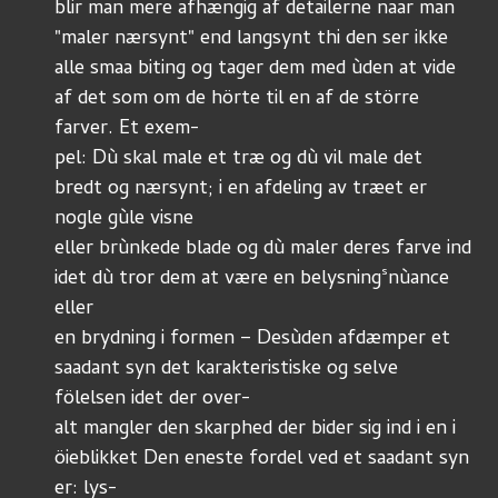
blir man mere afhængig af detailerne naar man 
"maler nærsynt" end langsynt thi den ser ikke
alle smaa biting og tager dem med ùden at vide 
af det som om de hörte til en af de större 
farver. Et exem-
pel: Dù skal male et træ og dù vil male det 
bredt og nærsynt; i en afdeling av træet er 
nogle gùle visne
eller brùnkede blade og dù maler deres farve ind 
s
idet dù tror dem at være en belysning
nùance 
eller
en brydning i formen – Desùden afdæmper et 
saadant syn det karakteristiske og selve 
fölelsen idet der over-
alt mangler den skarphed der bider sig ind i en i 
öieblikket Den eneste fordel ved et saadant syn 
er: lys-