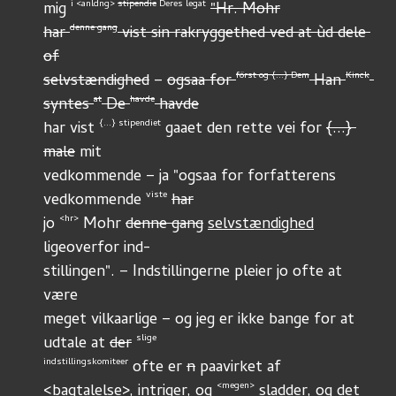
i <anldng> 
stipendie
 Deres legat
mig 
"Hr. Mohr
denne gang
har 
 vist sin rakryggethed ved at ùd dele 
of
först og {...} Dem
Kinck
selvstændighed
 – 
ogsaa for 
 Han 
at
havde
syntes 
 De 
 havde
{...} stipendiet
har vist 
 gaaet den rette vei for 
{...} 
male
 mit
vedkommende – ja "ogsaa for forfatterens 
viste
vedkommende 
har
<hr>
jo 
 Mohr 
denne gang
selvstændighed
ligeoverfor ind-
stillingen". – Indstillingerne pleier jo ofte at 
være
meget vilkaarlige – og jeg er ikke bange for at 
slige
udtale at 
der
indstillingskomiteer
 ofte er 
n
 paavirket af 
<megen>
<bagtalelse>, intriger, og 
 sladder, og det