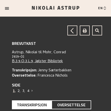
EN
BREVUTKAST
Astrup, Nikolai
til
Mohr, Conrad
1919-01
B.3.9.O.3.L.9, Jølster Bibliotek
Transkripsjon:
Jenny Sæterbakken
Oversettelse:
Francesca Nichols
SIDE
1
,
2
,
3
,
4
›
TRANSKRIPSJON
OVERSETTELSE