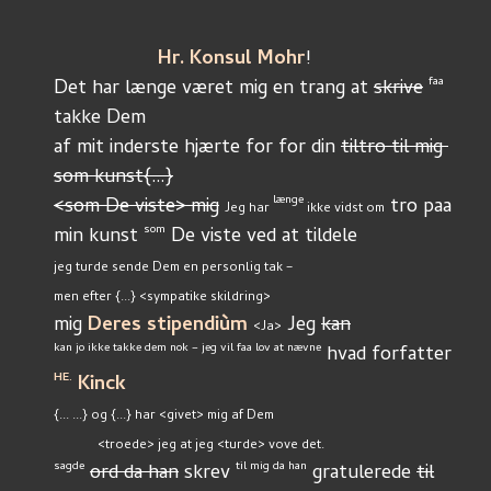
Hr. Konsul Mohr
!
faa
Det har længe været mig en trang at 
skrive
takke Dem
af mit inderste hjærte for for din 
tiltro til mig 
som kunst{…}
længe
<som De viste> mig
 tro paa 
Jeg har 
 ikke vidst om
som
min kunst 
 De viste ved at tildele
jeg turde sende Dem en personlig tak –
men efter {...} <sympatike skildring>
mig 
Deres stipendiùm
 Jeg 
kan
<Ja>
kan jo ikke takke dem nok – jeg vil faa lov at nævne
 hvad forfatter 
HE.
 Kinck
{... ...} og {...} har <givet> mig af Dem
<troede> jeg at jeg <turde> vove det.
sagde
til mig da han
ord da han
 skrev 
 gratulerede 
til