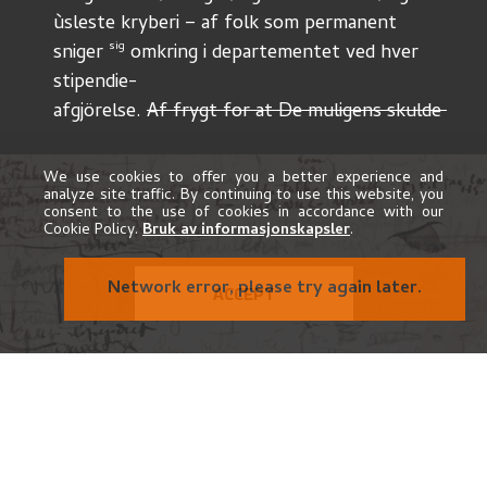
ùsleste kryberi – af folk som permanent
sig
sniger 
 omkring i departementet ved hver 
stipendie-
afgjörelse. 
Af frygt for at De muligens skulde 
opfatte
hidtil
mig som en kryber slig {...} kryber – har jeg 
We use cookies to offer you a better experience and
analyze site traffic. By continuing to use this website, you
afholdt
consent to the use of cookies in accordance with our
mig fra at fölge min trang til at takke Dem – jeg
Cookie Policy.
Bruk av informasjonskapsler
.
var bange for at min ringe hyldest kùnde 
misforstaaes
Network error, please try again later.
ACCEPT
ogsaa saa
men nù faar jeg resikere det – jeg vilde 
gjerne sendt Dem
70 <aar>
min gratulation i anledning Deres 
födselsdag men jeg <selv>
Jeg tænker nù paa at reise og glæder mig til det udbytte jeg skal 
have af Deres