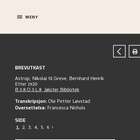
MENY
BREVUTKAST
Astrup, Nikolai
til
Greve, Bernhard Henrik
Etter 1920
B.3.8.O.3.L.8, Jølster Bibliotek
Transkripsjon:
Ole Petter Løvstad
Oversettelse:
Francesca Nichols
SIDE
1
,
2
,
3
,
4
,
5
,
6
›