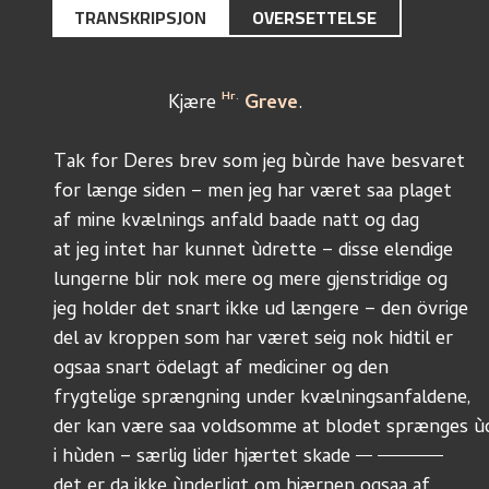
TRANSKRIPSJON
OVERSETTELSE
Hr.
                     Kjære 
 Greve
.
Tak for Deres brev som jeg bùrde have besvaret 
for længe siden – men jeg har været saa plaget 
af mine kvælnings anfald baade natt og dag
at jeg intet har kunnet ùdrette – disse elendige 
lungerne blir nok mere og mere gjenstridige og 
jeg holder det snart ikke ud længere – den övrige 
del av kroppen som har været seig nok hidtil er 
ogsaa snart ödelagt af mediciner og den 
frygtelige sprængning under kvælningsanfaldene, 
der kan være saa voldsomme at blodet sprænges ù
i hùden – særlig lider hjærtet skade 
det er da ikke ùnderligt om hjærnen ogsaa af 