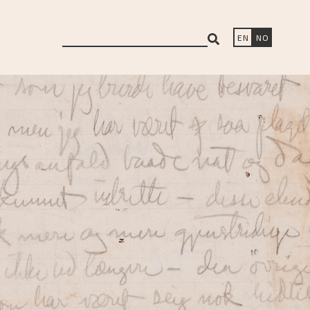
search
EN
NO